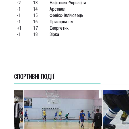
-2
13
Нафтовик-Укрнафта
-1
14
Арсенал
-1
15
Фенікс-Іллічовець
-1
16
Прикарпаття
+1
17
Енергетик
-1
18
Зірка
СПОРТИВНI ПОДІЇ