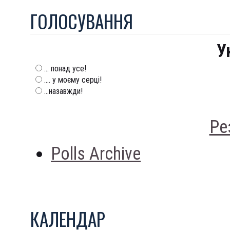
ГОЛОСУВАННЯ
У
... понад усе!
.... у моєму серці!
...назавжди!
Ре
Polls Archive
КАЛЕНДАР