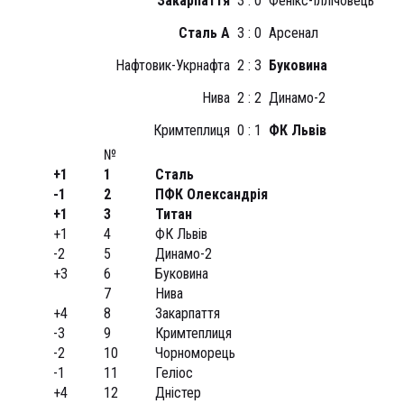
Закарпаття
3 : 0
Фенікс-Іллічовець
Сталь А
3 : 0
Арсенал
Нафтовик-Укрнафта
2 : 3
Буковина
Нива
2 : 2
Динамо-2
Кримтеплиця
0 : 1
ФК Львів
№
+1
1
Сталь
-1
2
ПФК Олександрія
+1
3
Титан
+1
4
ФК Львів
-2
5
Динамо-2
+3
6
Буковина
7
Нива
+4
8
Закарпаття
-3
9
Кримтеплиця
-2
10
Чорноморець
-1
11
Геліос
+4
12
Дністер