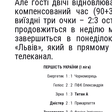
Але гості двічі відновлюв
компенсований час (90+3
виїздні три очки – 2:3 ос
продовжиться в неділю м
завершиться в понеділо
«Львів», який в прямому
телеканал.
ПЕРШІСТЬ УКРАЇНИ (І ліга)
Енергетик
1 : 1
Чорноморець
Геліос
2 : 2
ПФК Олександрія
Зірка
1 : 3
Титан А
Дністер
2 : 1
Прикарпаття