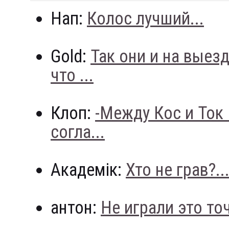
Нап:
Колос лучший...
Gold:
Так они и на выез
что ...
Клоп:
-Между Кос и Ток
согла...
Академік:
Хто не грав?..
антон:
Не играли это точн