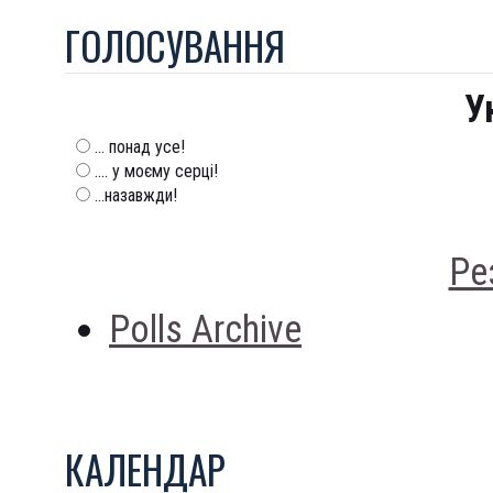
ГОЛОСУВАННЯ
У
... понад усе!
.... у моєму серці!
...назавжди!
Ре
Polls Archive
КАЛЕНДАР