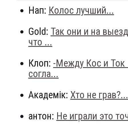
Нап:
Колос лучший...
Gold:
Так они и на выез
что ...
Клоп:
-Между Кос и Ток
согла...
Академік:
Хто не грав?..
антон:
Не играли это точн