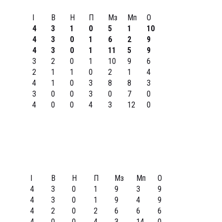
І
В
Н
П
Мз
Мп
О
4
3
1
0
5
1
10
4
3
0
1
6
2
9
4
3
0
1
11
5
9
3
2
0
1
10
9
6
2
1
1
0
2
1
4
4
1
0
3
8
8
3
3
0
0
3
0
7
0
4
0
0
4
3
12
0
І
В
Н
П
Мз
Мп
О
4
3
0
1
9
3
9
4
3
0
1
9
4
9
4
2
0
2
6
6
6
4
0
0
4
3
14
0