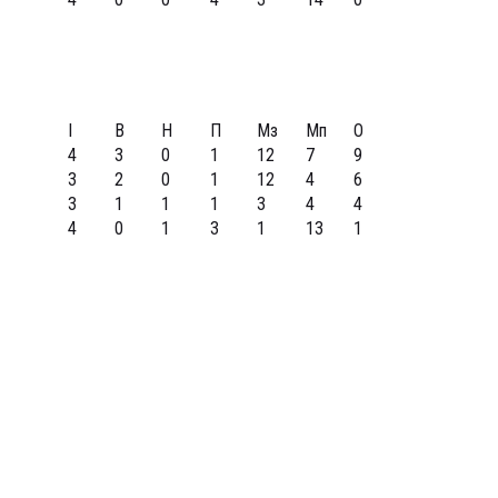
І
В
Н
П
Мз
Мп
О
4
3
0
1
12
7
9
3
2
0
1
12
4
6
3
1
1
1
3
4
4
4
0
1
3
1
13
1