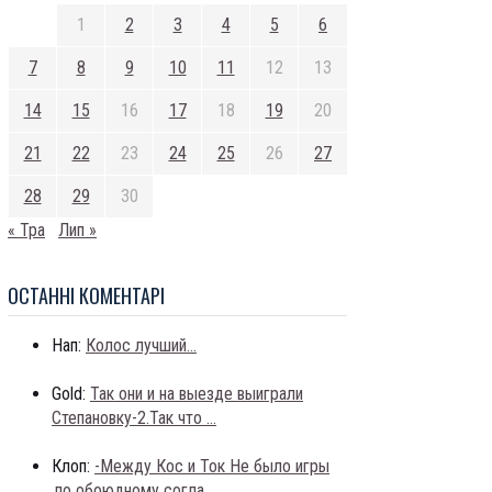
1
2
3
4
5
6
7
8
9
10
11
12
13
14
15
16
17
18
19
20
21
22
23
24
25
26
27
28
29
30
« Тра
Лип »
ОСТАННI КОМЕНТАРI
Нап:
Колос лучший...
Gold:
Так они и на выезде выиграли
Степановку-2.Так что ...
Клоп:
-Между Кос и Ток Не было игры
,по обоюдному согла...