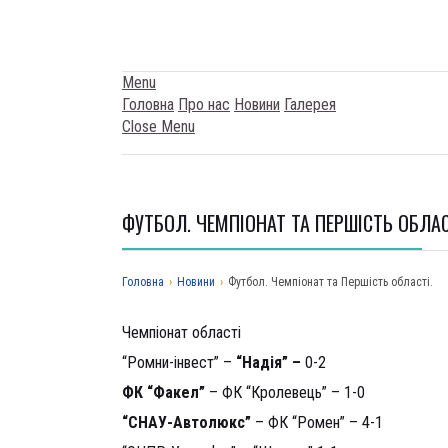
Menu
Головна
Про нас
Новини
Галерея
Close Menu
ФУТБОЛ. ЧЕМПІОНАТ ТА ПЕРШІСТЬ ОБЛАС
Головна
›
Новини
›
Футбол. Чемпіонат та Першість області.
Чемпіонат області
“Ромни-інвест” –
“Надія” –
0-2
ФК “Факел”
– ФК “Кролевець” – 1-0
“СНАУ-Автолюкс”
– ФК “Ромен” – 4-1