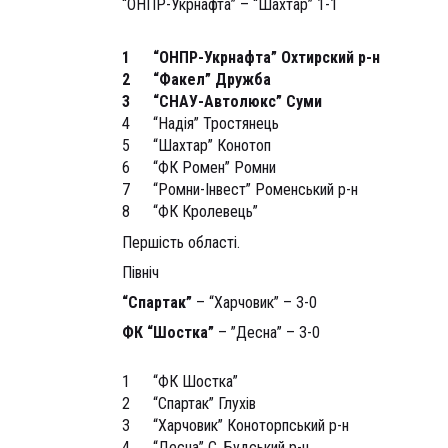
“ОНПР-Укрнафта” – “Шахтар”
1-1
1
“ОНПР-Укрнафта” Охтирский р-н
2
“Факел” Дружба
3
“СНАУ-Автолюкс” Суми
4
“Надія” Тростянець
5
“Шахтар” Конотоп
6
“ФК Ромен” Ромни
7
“Ромни-Інвест” Роменський р-н
8
“ФК Кролевець”
Першість області.
Північ
“Спартак”
– “Харчовик” – 3-0
ФК “Шостка”
– ”Десна” – 3-0
1
“ФК Шостка”
2
“Спартак” Глухів
3
“Харчовик” Коноторпський р-н
4
“Десна” С. Будський р-н