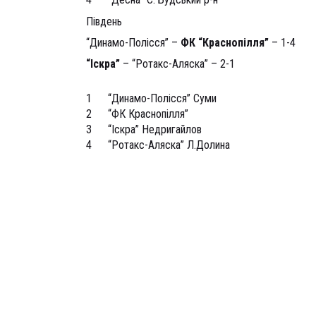
Південь
“Динамо-Полісся” –
ФК “Краснопілля”
– 1-4
“Іскра”
– “Ротакс-Аляска” – 2-1
1
“Динамо-Полісся” Суми
2
“ФК Краснопілля”
3
“Іскра” Недригайлов
4
“Ротакс-Аляска” Л.Долина