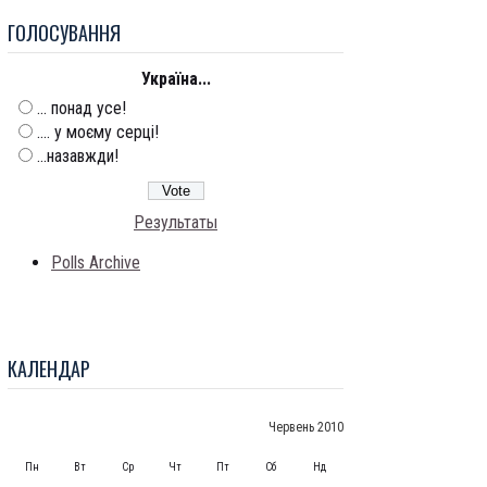
ГОЛОСУВАННЯ
Україна...
... понад усе!
.... у моєму серці!
...назавжди!
Результаты
Polls Archive
КАЛЕНДАР
Червень 2010
Пн
Вт
Ср
Чт
Пт
Сб
Нд