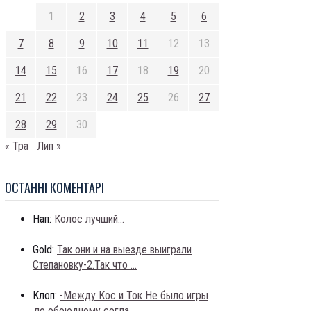
1
2
3
4
5
6
7
8
9
10
11
12
13
14
15
16
17
18
19
20
21
22
23
24
25
26
27
28
29
30
« Тра
Лип »
ОСТАННI КОМЕНТАРI
Нап:
Колос лучший...
Gold:
Так они и на выезде выиграли
Степановку-2.Так что ...
Клоп:
-Между Кос и Ток Не было игры
,по обоюдному согла...