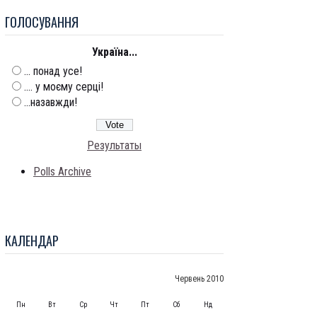
ГОЛОСУВАННЯ
Україна...
... понад усе!
.... у моєму серці!
...назавжди!
Результаты
Polls Archive
КАЛЕНДАР
Червень 2010
Пн
Вт
Ср
Чт
Пт
Сб
Нд