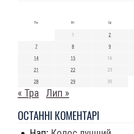
Пн
Вт
Ср
1
2
7
8
9
14
15
16
21
22
23
28
29
30
« Тра
Лип »
ОСТАННI КОМЕНТАРI
Нап:
Колос лучший...