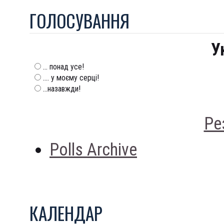
ГОЛОСУВАННЯ
У
... понад усе!
.... у моєму серці!
...назавжди!
Ре
Polls Archive
КАЛЕНДАР