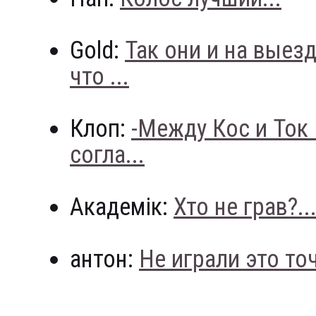
Gold:
Так они и на выез
что ...
Клоп:
-Между Кос и Ток
согла...
Академік:
Хто не грав?..
антон:
Не играли это точн