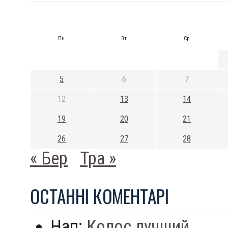
Пн
Вт
Ср
5
6
7
12
13
14
19
20
21
26
27
28
« Бер
Тра »
ОСТАННI КОМЕНТАРI
Нап:
Колос лучший...