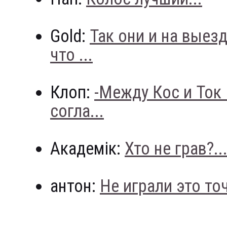
Gold:
Так они и на выез
что ...
Клоп:
-Между Кос и Ток
согла...
Академік:
Хто не грав?..
антон:
Не играли это точн