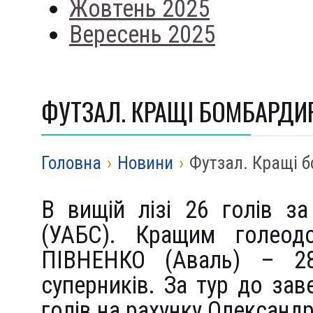
Жовтень 2025
Вересень 2025
ФУТЗАЛ. КРАЩІ БОМБАРДИР
Головна
›
Новини
›
Футзал. Кращі б
В вищій лізі 26 голів з
(УАБС). Кращим голеод
ПІВНЕНКО (Аваль) – 28
суперників. За тур до зав
голів на рахунку Олексан