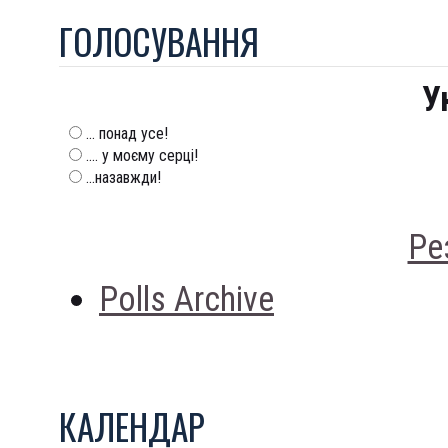
ГОЛОСУВАННЯ
У
... понад усе!
.... у моєму серці!
...назавжди!
Ре
Polls Archive
КАЛЕНДАР