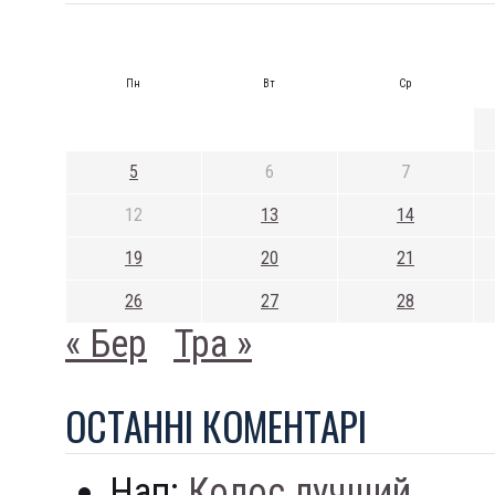
Пн
Вт
Ср
5
6
7
12
13
14
19
20
21
26
27
28
« Бер
Тра »
ОСТАННI КОМЕНТАРI
Нап:
Колос лучший...