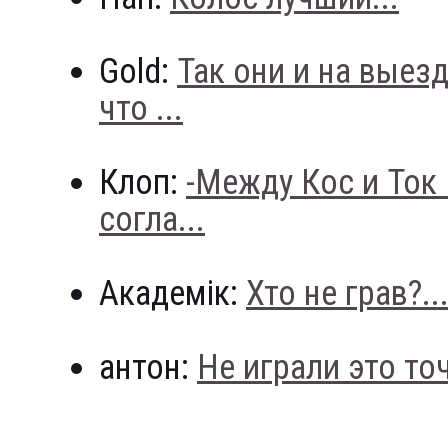
Gold:
Так они и на выез
что ...
Клоп:
-Между Кос и Ток
согла...
Академік:
Хто не грав?..
антон:
Не играли это точн