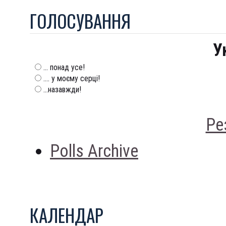
ГОЛОСУВАННЯ
У
... понад усе!
.... у моєму серці!
...назавжди!
Ре
Polls Archive
КАЛЕНДАР