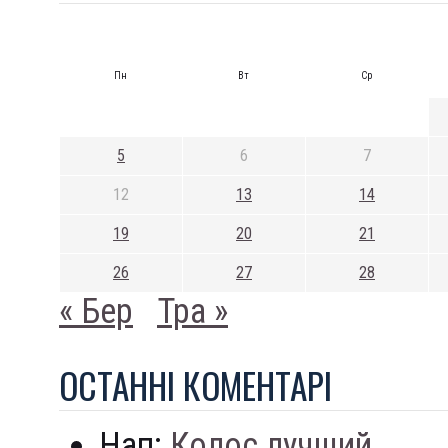
Пн
Вт
Ср
5
6
7
12
13
14
19
20
21
26
27
28
« Бер
Тра »
ОСТАННI КОМЕНТАРI
Нап:
Колос лучший...