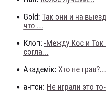
Gold:
Так они и на выез
что ...
Клоп:
-Между Кос и Ток
согла...
Академік:
Хто не грав?..
антон:
Не играли это точн