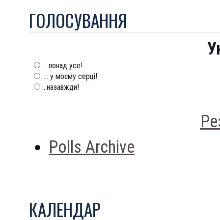
ГОЛОСУВАННЯ
У
... понад усе!
.... у моєму серці!
...назавжди!
Ре
Polls Archive
КАЛЕНДАР