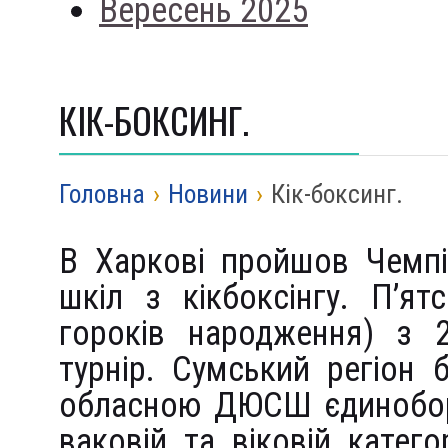
Вересень 2025
КІК-БОКСИНГ.
Головна
›
Новини
›
Кік-боксинг.
В Харкові пройшов Чемпі
шкіл з кікбоксінгу. П’ят
гороків народження) з 2
турнір. Сумський регіон
обласною ДЮСШ єдиноборс
ваковій та віковій катего