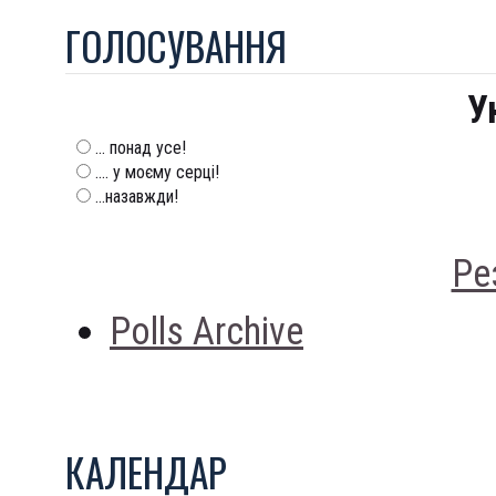
ГОЛОСУВАННЯ
У
... понад усе!
.... у моєму серці!
...назавжди!
Ре
Polls Archive
КАЛЕНДАР