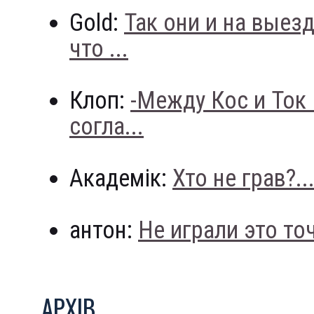
Gold:
Так они и на выез
что ...
Клоп:
-Между Кос и Ток
согла...
Академік:
Хто не грав?..
антон:
Не играли это точн
АРХIВ