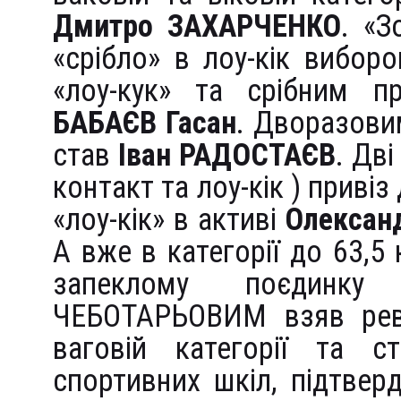
Дмитро ЗАХАРЧЕНКО
. «З
«срібло» в лоу-кік вибор
«лоу-кук» та срібним п
БАБАЄВ Гасан
. Дворазови
став
Іван РАДОСТАЄВ
. Дві
контакт та лоу-кік ) приві
«лоу-кік» в активі
Олексан
А вже в категорії до 63,5 
запеклому поєдинку
ЧЕБОТАРЬОВИМ взяв рев
ваговій категорії та с
спортивних шкіл, підтве