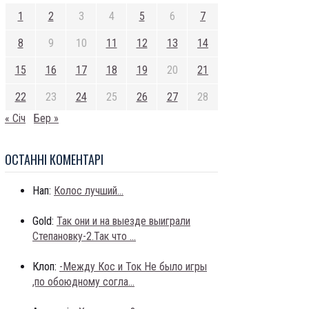
1
2
3
4
5
6
7
8
9
10
11
12
13
14
15
16
17
18
19
20
21
22
23
24
25
26
27
28
« Січ
Бер »
ОСТАННI КОМЕНТАРI
Нап:
Колос лучший...
Gold:
Так они и на выезде выиграли
Степановку-2.Так что ...
Клоп:
-Между Кос и Ток Не было игры
,по обоюдному согла...