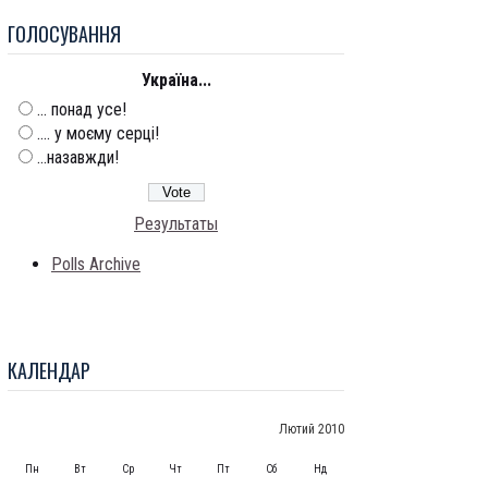
ГОЛОСУВАННЯ
Україна...
... понад усе!
.... у моєму серці!
...назавжди!
Результаты
Polls Archive
КАЛЕНДАР
Лютий 2010
Пн
Вт
Ср
Чт
Пт
Сб
Нд