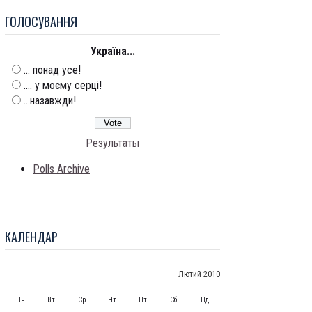
ГОЛОСУВАННЯ
Україна...
... понад усе!
.... у моєму серці!
...назавжди!
Результаты
Polls Archive
КАЛЕНДАР
Лютий 2010
Пн
Вт
Ср
Чт
Пт
Сб
Нд