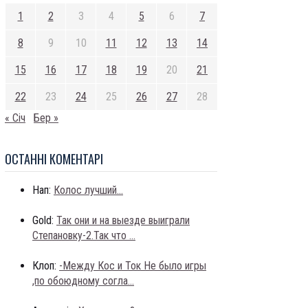
1
2
3
4
5
6
7
8
9
10
11
12
13
14
15
16
17
18
19
20
21
22
23
24
25
26
27
28
« Січ
Бер »
ОСТАННI КОМЕНТАРI
Нап:
Колос лучший...
Gold:
Так они и на выезде выиграли
Степановку-2.Так что ...
Клоп:
-Между Кос и Ток Не было игры
,по обоюдному согла...