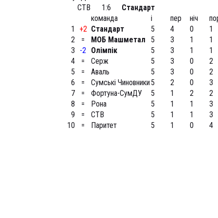
СТВ
1:6
Стандарт
команда
і
пер
ніч
по
1
+2
Стандарт
5
4
0
1
2
=
МОБ Машметал
5
3
1
1
3
-2
Олімпік
5
3
1
1
4
=
Серж
5
3
0
2
5
=
Аваль
5
3
0
2
6
=
Сумські Чиновники
5
2
0
3
7
=
Фортуна-СумДУ
5
1
2
2
8
=
Рона
5
1
1
3
9
=
СТВ
5
1
1
3
10
=
Паритет
5
1
0
4