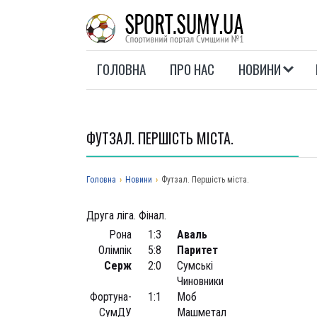
ГОЛОВНА
ПРО НАС
НОВИНИ
ФУТЗАЛ. ПЕРШІСТЬ МІСТА.
Головна
›
Новини
›
Футзал. Першість міста.
Друга ліга. Фінал.
Рона
1:3
Аваль
Олімпік
5:8
Паритет
Серж
2:0
Сумські
Чиновники
Фортуна-
1:1
Моб
СумДУ
Машметал