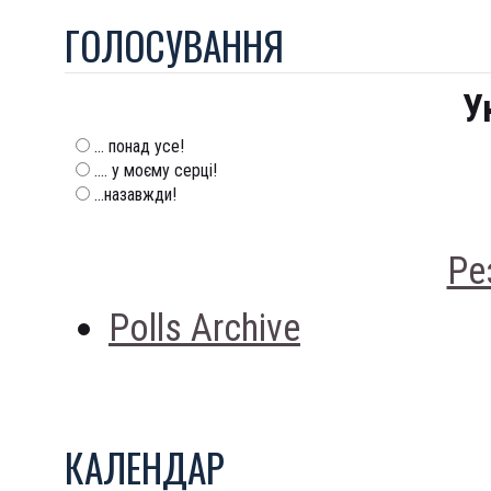
ГОЛОСУВАННЯ
У
... понад усе!
.... у моєму серці!
...назавжди!
Ре
Polls Archive
КАЛЕНДАР