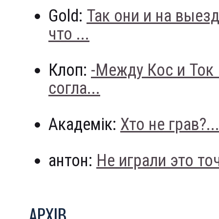
Gold:
Так они и на выез
что ...
Клоп:
-Между Кос и Ток
согла...
Академік:
Хто не грав?..
антон:
Не играли это точн
АРХIВ