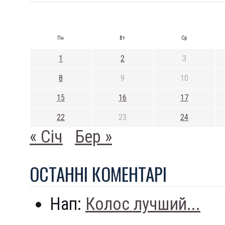
Пн
Вт
Ср
1
2
3
8
9
10
15
16
17
22
23
24
« Січ
Бер »
ОСТАННI КОМЕНТАРI
Нап:
Колос лучший...