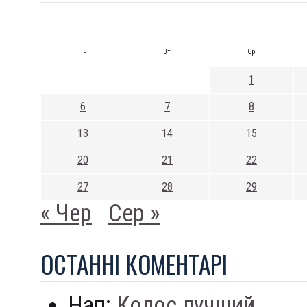
Пн
Вт
Ср
1
6
7
8
13
14
15
20
21
22
27
28
29
« Чер
Сер »
ОСТАННI КОМЕНТАРI
Нап:
Колос лучший...