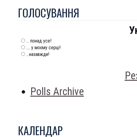
ГОЛОСУВАННЯ
У
... понад усе!
.... у моєму серці!
...назавжди!
Ре
Polls Archive
КАЛЕНДАР