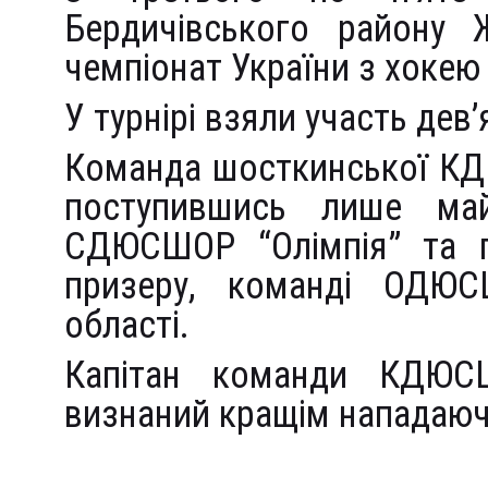
Бердичівського району Ж
чемпіонат України з хокею 
У турнірі взяли участь дев
Команда шосткинської КДЮ
поступившись лише май
СДЮСШОР “Олімпія” та п
призеру, команді ОДЮС
області.
Капітан команди КДЮ
визнаний кращім нападаюч