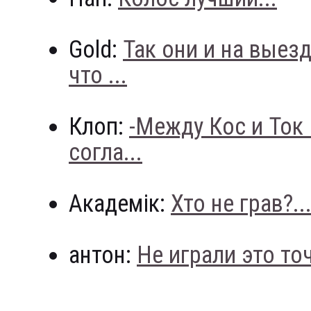
Gold:
Так они и на выез
что ...
Клоп:
-Между Кос и Ток
согла...
Академік:
Хто не грав?..
антон:
Не играли это точн