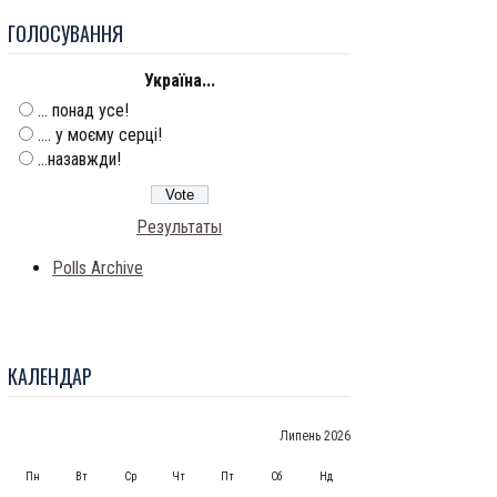
ГОЛОСУВАННЯ
Україна...
... понад усе!
.... у моєму серці!
...назавжди!
Результаты
Polls Archive
КАЛЕНДАР
Липень 2026
Пн
Вт
Ср
Чт
Пт
Сб
Нд