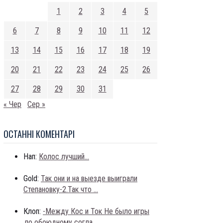
1
2
3
4
5
6
7
8
9
10
11
12
13
14
15
16
17
18
19
20
21
22
23
24
25
26
27
28
29
30
31
« Чер
Сер »
ОСТАННI КОМЕНТАРI
Нап:
Колос лучший...
Gold:
Так они и на выезде выиграли
Степановку-2.Так что ...
Клоп:
-Между Кос и Ток Не было игры
,по обоюдному согла...