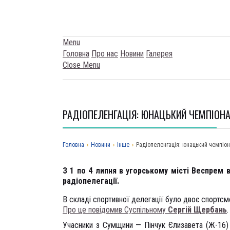
Menu
Головна
Про нас
Новини
Галерея
Close Menu
РАДІОПЕЛЕНГАЦІЯ: ЮНАЦЬКИЙ ЧЕМПІОНА
Головна
›
Новини
›
Iнше
›
Радіопеленгація: юнацький чемпіон
З 1 по 4 липня в угорському місті Веспрем 
радіопелегації.
В складі спортивної делегації було двоє спортсме
Про це повідомив Суспільному
Сергій Щербань
.
Учасники з Сумщини — Пінчук Єлизавета (Ж-16