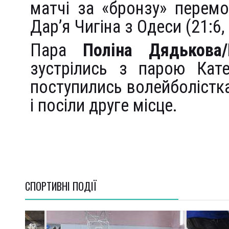
матчі за «бронзу» перем
Дар’я Чигіна з Одеси (21:6, 
Пара
Поліна Дядькова
зустрілись з парою Кате
поступились волейболістка
і посіли друге місце.
СПОРТИВНI ПОДІЇ