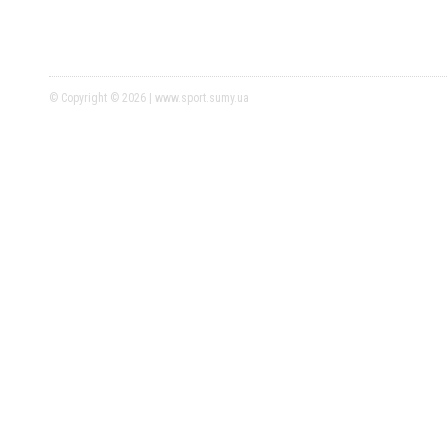
© Copyright © 2026 | www.sport.sumy.ua