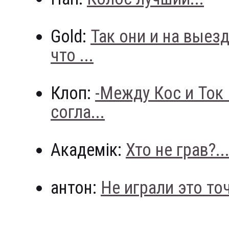
Gold:
Так они и на выез
что ...
Клоп:
-Между Кос и Ток
согла...
Академік:
Хто не грав?..
антон:
Не играли это точн