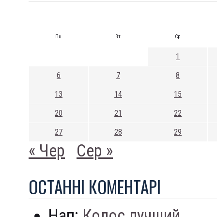
Пн
Вт
Ср
1
6
7
8
13
14
15
20
21
22
27
28
29
« Чер
Сер »
ОСТАННI КОМЕНТАРI
Нап:
Колос лучший...