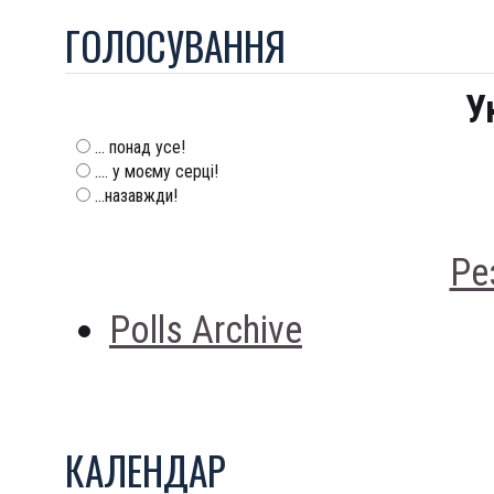
ГОЛОСУВАННЯ
У
... понад усе!
.... у моєму серці!
...назавжди!
Ре
Polls Archive
КАЛЕНДАР