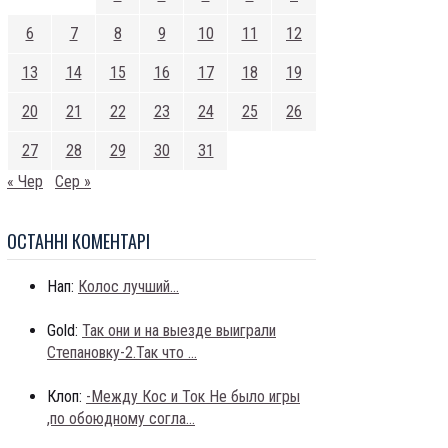
6
7
8
9
10
11
12
13
14
15
16
17
18
19
20
21
22
23
24
25
26
27
28
29
30
31
« Чер
Сер »
ОСТАННI КОМЕНТАРI
Нап:
Колос лучший...
Gold:
Так они и на выезде выиграли
Степановку-2.Так что ...
Клоп:
-Между Кос и Ток Не было игры
,по обоюдному согла...