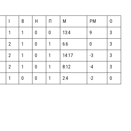
І
В
Н
П
М
РМ
О
1
1
0
0
13:4
9
3
2
1
0
1
6:6
0
3
2
1
0
1
14:17
-3
3
2
1
0
1
8:12
-4
3
1
0
0
1
2:4
-2
0