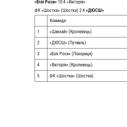
«Білі Роси»
10:4 «Вікторія»
ФК «Шостка» (Шостка) 2:4
«ДЮСШ»
Команда
1
«Шанхай» (Кролевець)
2
«ДЮСШ» (Путивль)
3
«Білі Роси» (Понориця)
4
«Вікторія» (Кролевець)
5
ФК «Шостка» (Шостка)