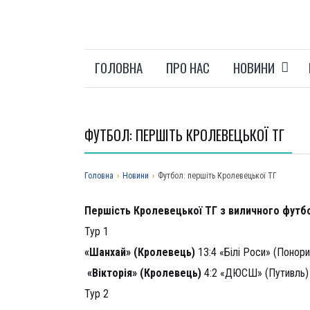
ГОЛОВНА
ПРО НАС
НОВИНИ
ФУТБОЛ: ПЕРШІТЬ КРОЛЕВЕЦЬКОЇ ТГ
Головна
›
Новини
›
Футбол: першіть Кролевецької ТГ
Першість Кролевецької ТГ з виличного футб
Тур 1
«Шанхай» (Кролевець)
13:4 «Білі Роси» (Понори
«Вікторія» (Кролевець)
4:2 «ДЮСШ» (Путивль)
Тур 2