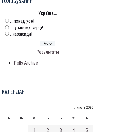
ГОЛОСУВАННЯ
Україна...
... понад усе!
.... у моєму серці!
...назавжди!
Результаты
Polls Archive
КАЛЕНДАР
Липень 2026
Пн
Вт
Ср
Чт
Пт
Сб
Нд
1
2
3
4
5