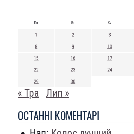
Пн
Вт
Ср
1
2
3
8
9
10
15
16
17
22
23
24
29
30
« Тра
Лип »
ОСТАННI КОМЕНТАРI
Нап:
Колос лучший...