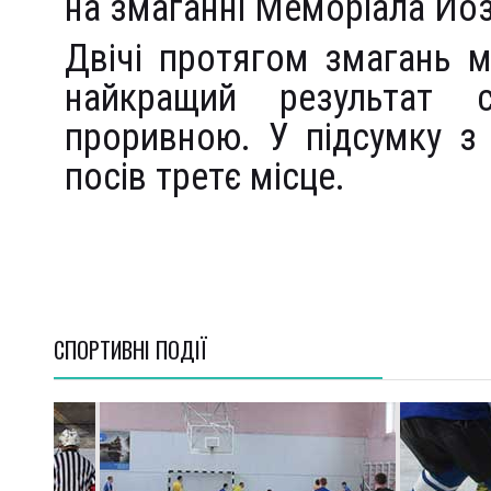
на змаганні Меморіала Йоз
Двічі протягом змагань 
найкращий результат 
проривною. У підсумку з
посів третє місце.
СПОРТИВНI ПОДІЇ