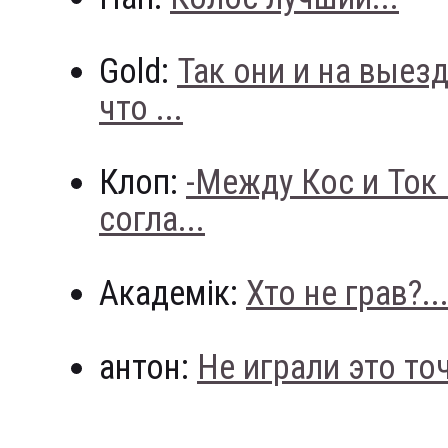
Gold:
Так они и на выез
что ...
Клоп:
-Между Кос и Ток
согла...
Академік:
Хто не грав?..
антон:
Не играли это точн