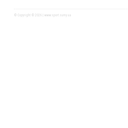
© Copyright © 2026 | www.sport.sumy.ua