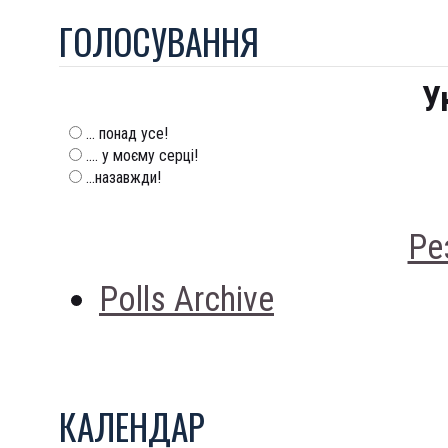
ГОЛОСУВАННЯ
У
... понад усе!
.... у моєму серці!
...назавжди!
Ре
Polls Archive
КАЛЕНДАР