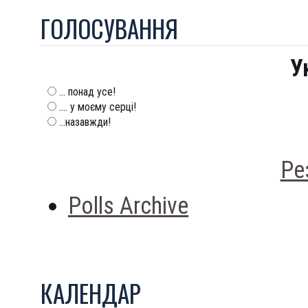
ГОЛОСУВАННЯ
У
... понад усе!
.... у моєму серці!
...назавжди!
Ре
Polls Archive
КАЛЕНДАР