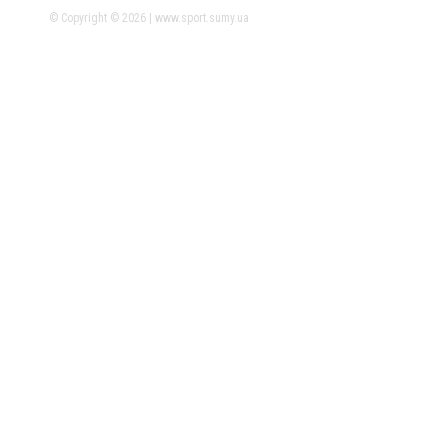
© Copyright © 2026 | www.sport.sumy.ua