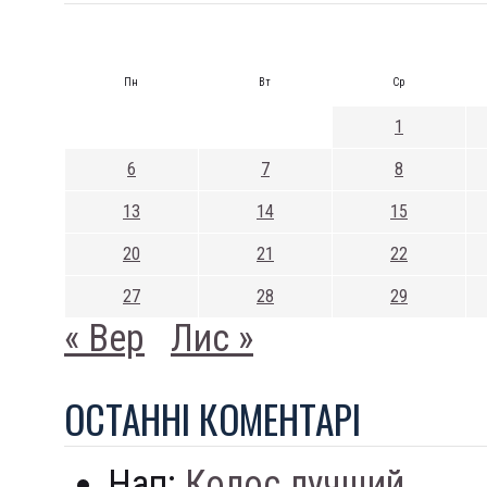
Пн
Вт
Ср
1
6
7
8
13
14
15
20
21
22
27
28
29
« Вер
Лис »
ОСТАННI КОМЕНТАРI
Нап:
Колос лучший...