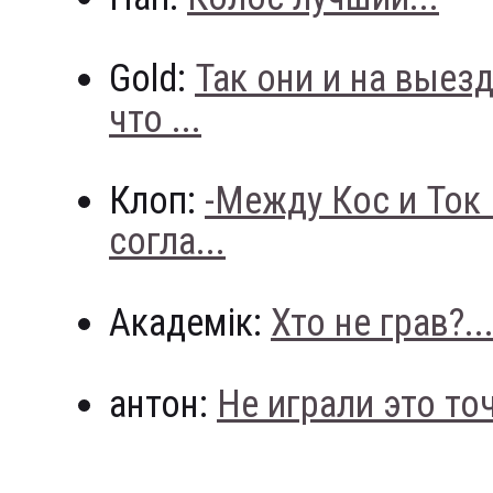
Gold:
Так они и на выез
что ...
Клоп:
-Между Кос и Ток
согла...
Академік:
Хто не грав?..
антон:
Не играли это точн