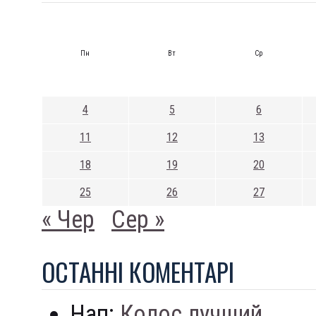
Пн
Вт
Ср
4
5
6
11
12
13
18
19
20
25
26
27
« Чер
Сер »
ОСТАННI КОМЕНТАРI
Нап:
Колос лучший...