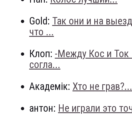
Gold:
Так они и на выез
что ...
Клоп:
-Между Кос и Ток
согла...
Академік:
Хто не грав?..
антон:
Не играли это точн