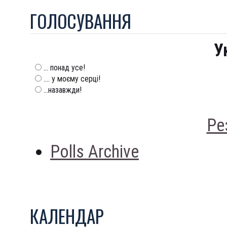
ГОЛОСУВАННЯ
У
... понад усе!
.... у моєму серці!
...назавжди!
Ре
Polls Archive
КАЛЕНДАР