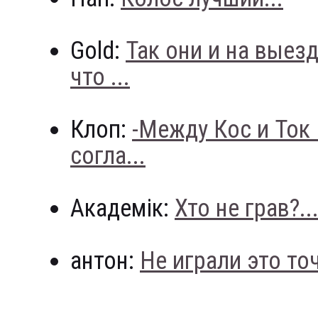
Gold:
Так они и на выез
что ...
Клоп:
-Между Кос и Ток
согла...
Академік:
Хто не грав?..
антон:
Не играли это точн