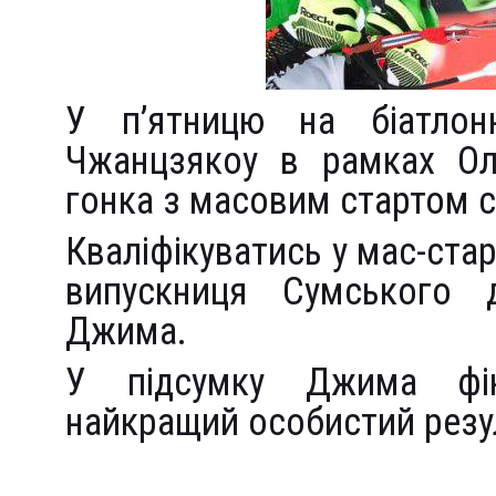
У п’ятницю на біатлон
Чжанцзякоу в рамках Олі
гонка з масовим стартом с
Кваліфікуватись у мас-стар
випускниця Сумського д
Джима.
У підсумку Джима фін
найкращий особистий резул