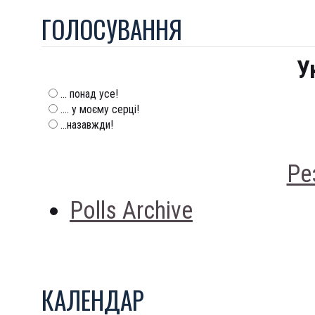
ГОЛОСУВАННЯ
У
... понад усе!
.... у моєму серці!
...назавжди!
Ре
Polls Archive
КАЛЕНДАР