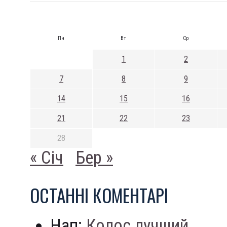
Пн
Вт
Ср
1
2
7
8
9
14
15
16
21
22
23
28
« Січ
Бер »
ОСТАННI КОМЕНТАРI
Нап:
Колос лучший...