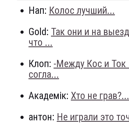
Нап:
Колос лучший...
Gold:
Так они и на выез
что ...
Клоп:
-Между Кос и Ток
согла...
Академік:
Хто не грав?..
антон:
Не играли это точн