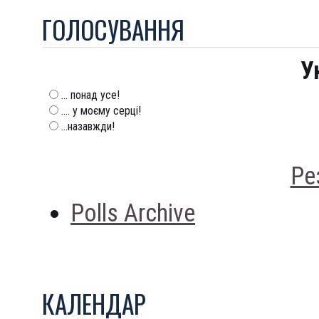
ГОЛОСУВАННЯ
У
... понад усе!
.... у моєму серці!
...назавжди!
Ре
Polls Archive
КАЛЕНДАР