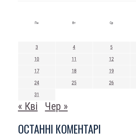
Пн
Вт
Ср
3
4
5
10
11
12
17
18
19
24
25
26
31
« Кві
Чер »
ОСТАННI КОМЕНТАРI