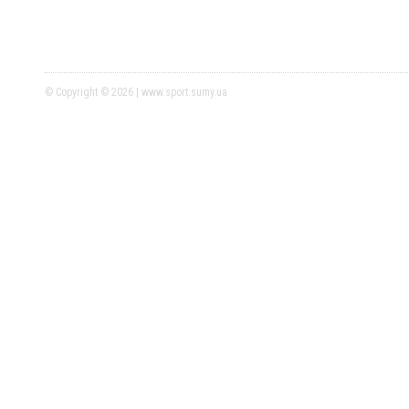
© Copyright © 2026 | www.sport.sumy.ua