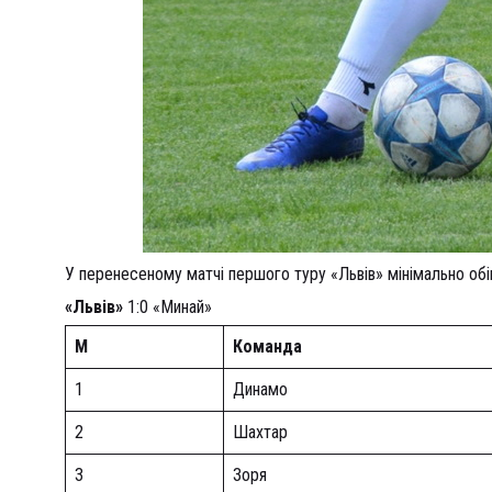
У перенесеному матчі першого туру «Львів» мінімально об
«Львів»
1:0 «Минай»
М
Команда
1
Динамо
2
Шахтар
3
Зоря