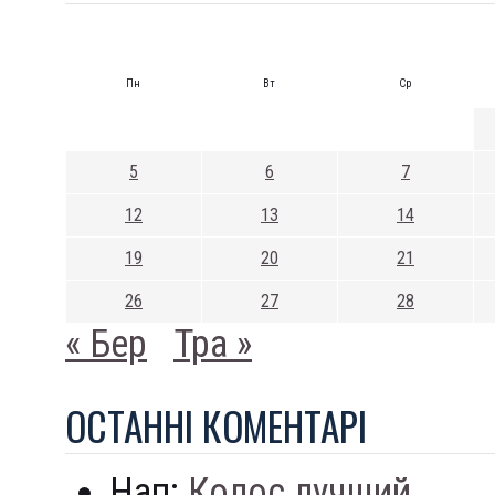
Пн
Вт
Ср
5
6
7
12
13
14
19
20
21
26
27
28
« Бер
Тра »
ОСТАННI КОМЕНТАРI
Нап:
Колос лучший...