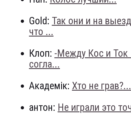
Gold:
Так они и на выез
что ...
Клоп:
-Между Кос и Ток
согла...
Академік:
Хто не грав?..
антон:
Не играли это точн