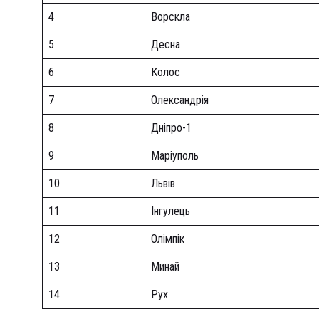
4
Ворскла
5
Десна
6
Колос
7
Олександрія
8
Дніпро-1
9
Маріуполь
10
Львів
11
Інгулець
12
Олімпік
13
Минай
14
Рух