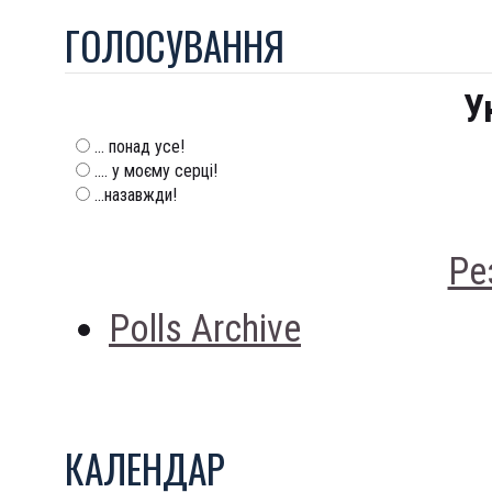
ГОЛОСУВАННЯ
У
... понад усе!
.... у моєму серці!
...назавжди!
Ре
Polls Archive
КАЛЕНДАР