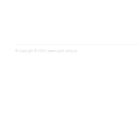
© Copyright © 2026 | www.sport.sumy.ua