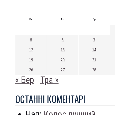
Пн
Вт
Ср
5
6
7
12
13
14
19
20
21
26
27
28
« Бер
Тра »
ОСТАННI КОМЕНТАРI
Нап:
Колос лучший...