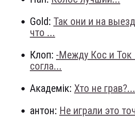
Gold:
Так они и на выез
что ...
Клоп:
-Между Кос и Ток
согла...
Академік:
Хто не грав?..
антон:
Не играли это точн