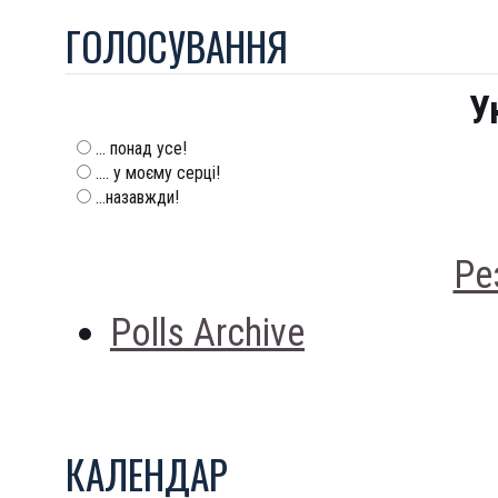
ГОЛОСУВАННЯ
У
... понад усе!
.... у моєму серці!
...назавжди!
Ре
Polls Archive
КАЛЕНДАР