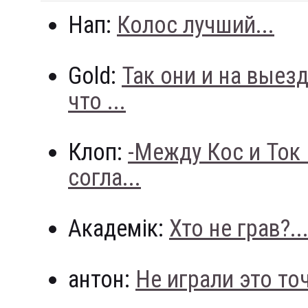
Нап:
Колос лучший...
Gold:
Так они и на выез
что ...
Клоп:
-Между Кос и Ток
согла...
Академік:
Хто не грав?..
антон:
Не играли это точн