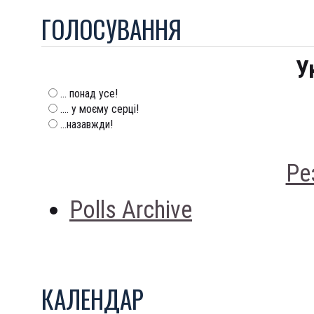
ГОЛОСУВАННЯ
У
... понад усе!
.... у моєму серці!
...назавжди!
Ре
Polls Archive
КАЛЕНДАР