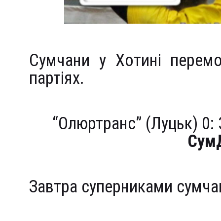
Сумчани у Хотині перемо
партіях.
“Олюртранс” (Луцьк) 0: 3
СумД
Завтра суперниками сумчан