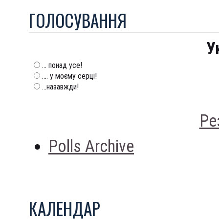
ГОЛОСУВАННЯ
У
... понад усе!
.... у моєму серці!
...назавжди!
Ре
Polls Archive
КАЛЕНДАР