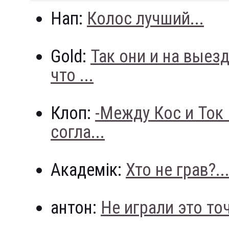
Нап:
Колос лучший...
Gold:
Так они и на выез
что ...
Клоп:
-Между Кос и Ток
согла...
Академік:
Хто не грав?..
антон:
Не играли это точн