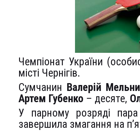
Чемпіонат України (особис
місті Чернігів.
Сумчанин
Валерій Мельн
Артем Губенко
– десяте,
О
У парному розряді пар
завершила змагання на п’я