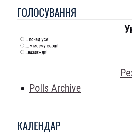
ГОЛОСУВАННЯ
У
... понад усе!
.... у моєму серці!
...назавжди!
Ре
Polls Archive
КАЛЕНДАР