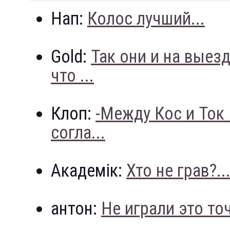
Нап:
Колос лучший...
Gold:
Так они и на выез
что ...
Клоп:
-Между Кос и Ток
согла...
Академік:
Хто не грав?..
антон:
Не играли это точн