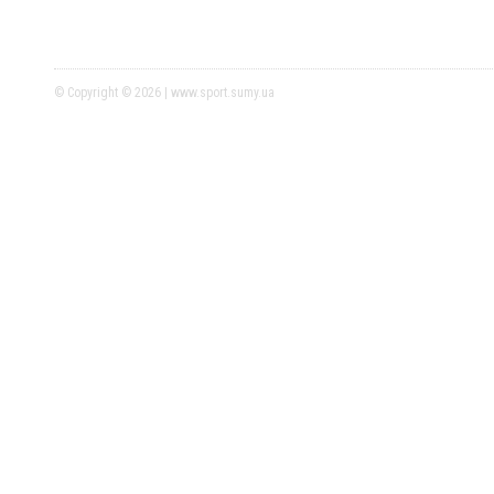
© Copyright © 2026 | www.sport.sumy.ua