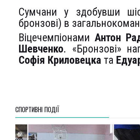
Сумчани у здобувши шіс
бронзові) в загальнокоман
Віцечемпіонами
Антон Ра
Шевченко
. «Бронзові» н
Софія Криловецка
та
Едуа
СПОРТИВНI ПОДІЇ