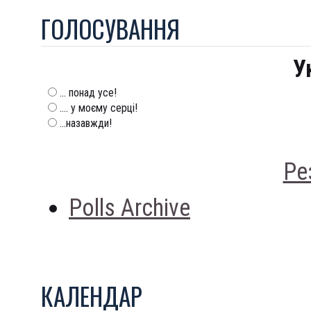
ГОЛОСУВАННЯ
У
... понад усе!
.... у моєму серці!
...назавжди!
Ре
Polls Archive
КАЛЕНДАР