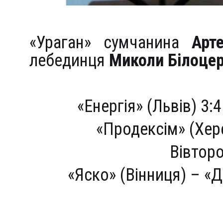
«Ураган» сумчанина
Арт
лебединця
Миколи Білоце
«Енергія» (Львів) 3:
«Продексім» (Херс
Вівторо
«Яско» (Вінниця) – 