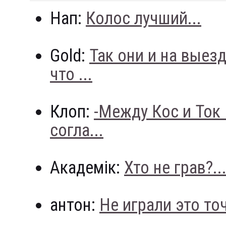
Нап:
Колос лучший...
Gold:
Так они и на выез
что ...
Клоп:
-Между Кос и Ток
согла...
Академік:
Хто не грав?..
антон:
Не играли это точн