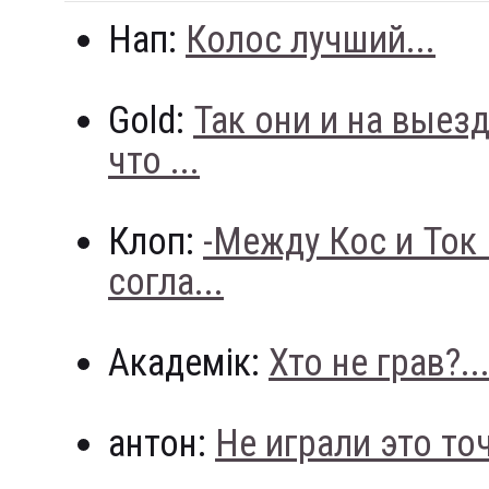
Нап:
Колос лучший...
Gold:
Так они и на выез
что ...
Клоп:
-Между Кос и Ток
согла...
Академік:
Хто не грав?..
антон:
Не играли это точн