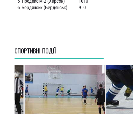
5
Продексім-2 (Херсон)
10
10
6
Бердянськ (Бердянськ)
9
0
СПОРТИВНI ПОДІЇ