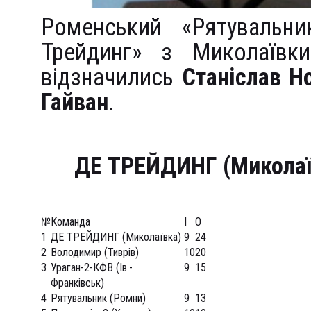
Роменський «Рятувальни
Трейдинг» з Миколаївк
відзначились
Станіслав Н
Гайван
.
ДЕ ТРЕЙДИНГ (Микола
№
Команда
I
O
1
ДЕ ТРЕЙДИНГ (Миколаївка)
9
24
2
Володимир (Тиврів)
10
20
3
Ураган-2-КФВ (Ів.-
9
15
Франківськ)
4
Рятувальник (Ромни)
9
13