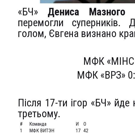
«БЧ»
Дениса Мазного
т
перемогли суперників. 
голом, Євгена визнано кр
МФК «МІНС
МФК «ВРЗ» 0
Після 17-ти ігор «БЧ» йде 
третьому.
#
Команда
И
О
1
МФК ВИТЭН
17
42