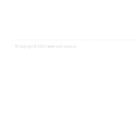
© Copyright © 2026 | www.sport.sumy.ua