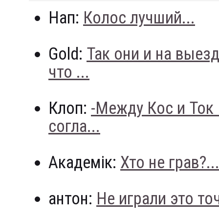
Нап:
Колос лучший...
Gold:
Так они и на выез
что ...
Клоп:
-Между Кос и Ток
согла...
Академік:
Хто не грав?..
антон:
Не играли это точн