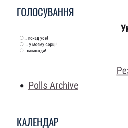
ГОЛОСУВАННЯ
У
... понад усе!
.... у моєму серці!
...назавжди!
Ре
Polls Archive
КАЛЕНДАР