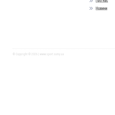
Про нас
Новини
© Copyright © 2026 | www.sport.sumy.ua