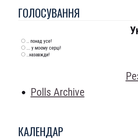
ГОЛОСУВАННЯ
У
... понад усе!
.... у моєму серці!
...назавжди!
Ре
Polls Archive
КАЛЕНДАР