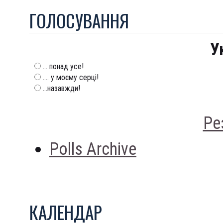
ГОЛОСУВАННЯ
У
... понад усе!
.... у моєму серці!
...назавжди!
Ре
Polls Archive
КАЛЕНДАР