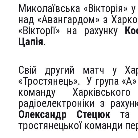
Миколаївська «Вікторія» у
над «Авангардом» з Харков
«Вікторії» на рахунку
Ко
Цапія
.
Свій другий матч у Хар
«Тростянець». У група «А
команду Харківського 
радіоелектроніки з рахун
Олександр Стецюк
т
тростянецької команди пер