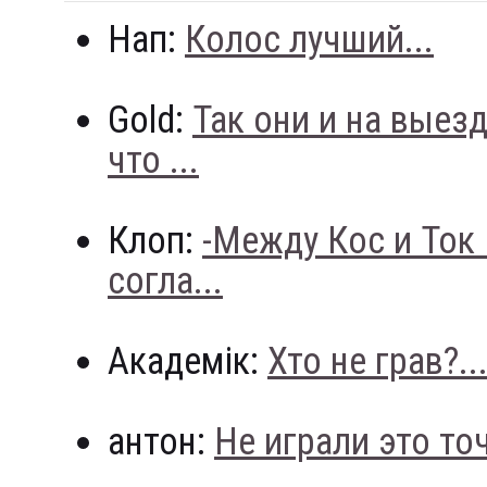
Нап:
Колос лучший...
Gold:
Так они и на выез
что ...
Клоп:
-Между Кос и Ток
согла...
Академік:
Хто не грав?..
антон:
Не играли это точн