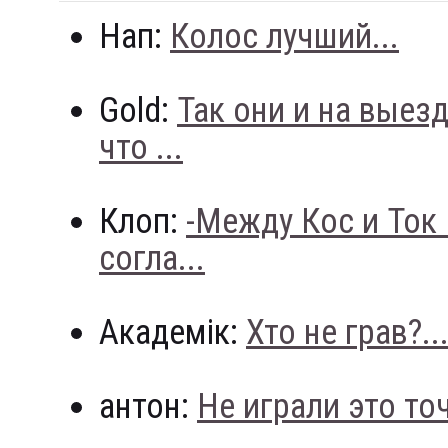
Нап:
Колос лучший...
Gold:
Так они и на выез
что ...
Клоп:
-Между Кос и Ток
согла...
Академік:
Хто не грав?..
антон:
Не играли это точн