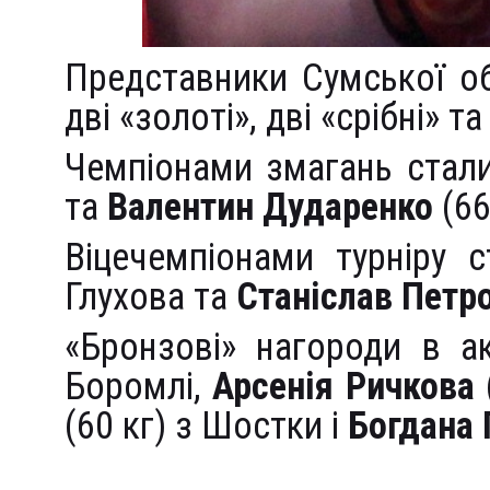
Представники Сумської об
дві «золоті», дві «срібні» 
Чемпіонами змагань стал
та
Валентин Дударенко
(66
Віцечемпіонами турніру 
Глухова та
Станіслав Петр
«Бронзові» нагороди в а
Боромлі,
Арсенія Ричкова
(60 кг) з Шостки і
Богдана