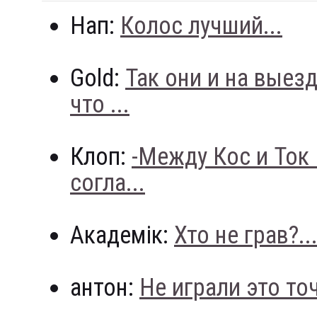
Нап:
Колос лучший...
Gold:
Так они и на выез
что ...
Клоп:
-Между Кос и Ток
согла...
Академік:
Хто не грав?..
антон:
Не играли это точн