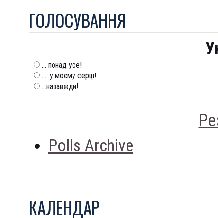
ГОЛОСУВАННЯ
У
... понад усе!
.... у моєму серці!
...назавжди!
Ре
Polls Archive
КАЛЕНДАР