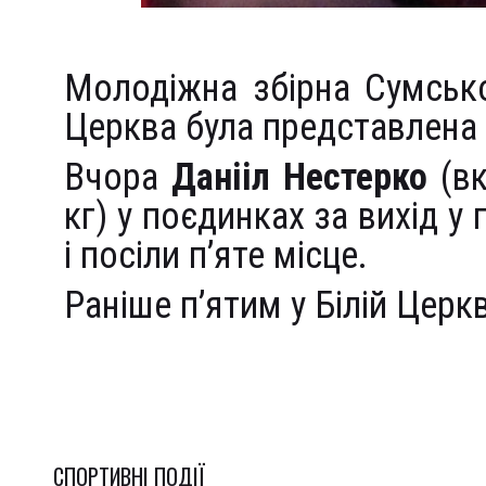
Молодіжна збірна Сумської
Церква була представлена
Вчора
Данііл Нестерко
(вк
кг) у поєдинках за вихід у
і посіли п’яте місце.
Раніше п’ятим у Білій Церк
СПОРТИВНI ПОДІЇ