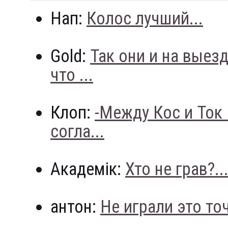
Нап:
Колос лучший...
Gold:
Так они и на выез
что ...
Клоп:
-Между Кос и Ток
согла...
Академік:
Хто не грав?..
антон:
Не играли это точн