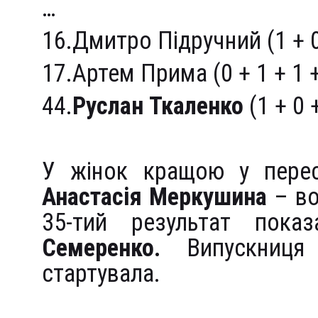
…
16.Дмитро Підручний (1 + 0 
17.Артем Прима (0 + 1 + 1 +
44.
Руслан Ткаленко
(1 + 0 +
У жінок кращою у перес
Анастасія Меркушина
– во
35-тий результат пок
Семеренко.
Випускн
стартувала.