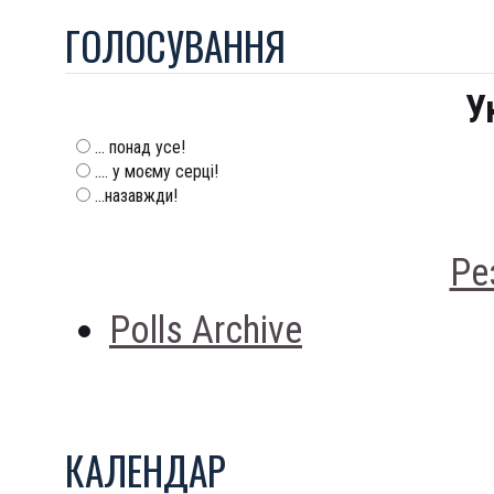
ГОЛОСУВАННЯ
У
... понад усе!
.... у моєму серці!
...назавжди!
Ре
Polls Archive
КАЛЕНДАР