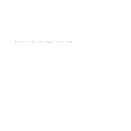
© Copyright © 2026 | www.sport.sumy.ua