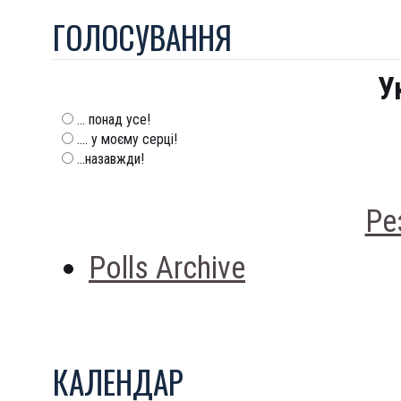
ГОЛОСУВАННЯ
У
... понад усе!
.... у моєму серці!
...назавжди!
Ре
Polls Archive
КАЛЕНДАР