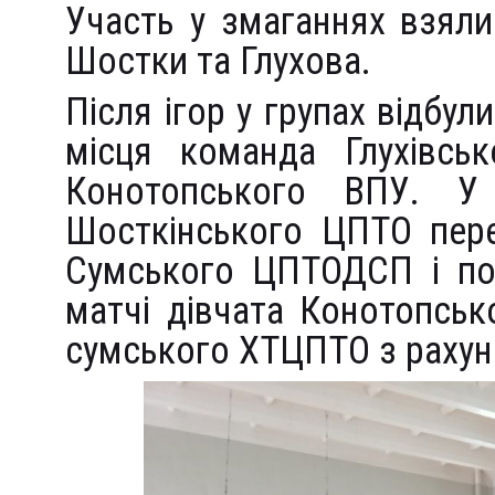
Участь у змаганнях взяли
Шостки та Глухова.
Після ігор у групах відбули
місця команда Глухівсь
Конотопського ВПУ. У 
Шосткінського ЦПТО пере
Сумського ЦПТОДСП і пос
матчі дівчата Конотопсь
сумського ХТЦПТО з рахунк