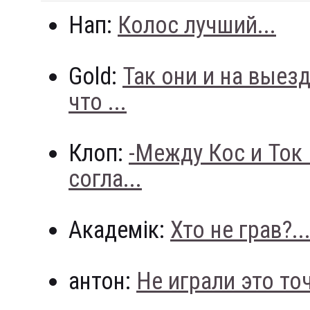
Нап:
Колос лучший...
Gold:
Так они и на выез
что ...
Клоп:
-Между Кос и Ток
согла...
Академік:
Хто не грав?..
антон:
Не играли это точн