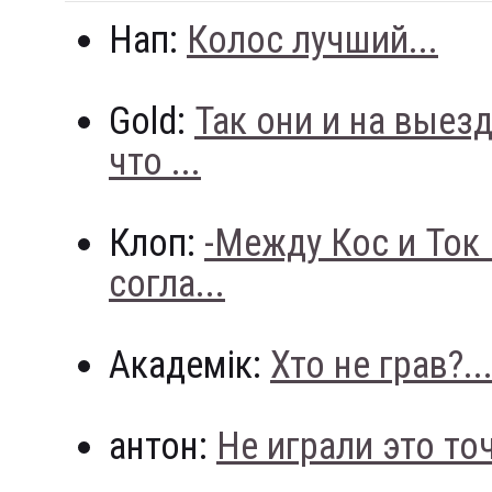
Нап:
Колос лучший...
Gold:
Так они и на выез
что ...
Клоп:
-Между Кос и Ток
согла...
Академік:
Хто не грав?..
антон:
Не играли это точн