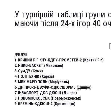
У турнірній таблиці групи 
маючи після 24-х ігор 40 о
№
КЛУБ
1.
КРИВИЙ РІГ КНУ-КДПУ-ПРОМЕТЕЙ-2 (Кривий Ріг)
2.
HИКО-БАСКЕТ (Миколаїв)
3.
СумДУ (Суми)
4.
ПОЛІТЕХНІК (Харків)
5.
МБК МАРІУПОЛЬ (Маріуполь)
6.
ДНІПРО-2-ДВУФК-СДЮСШОР№5 (Дніпро)
7.
ІНВАСПОРТ-ДОС ДЮСШ (Дніпро)
8.
НОВОМОСКОВСЬК (Новомосковськ)
9.
КРЕМІНЬ-КДЮСШ-2 (Кременчук)