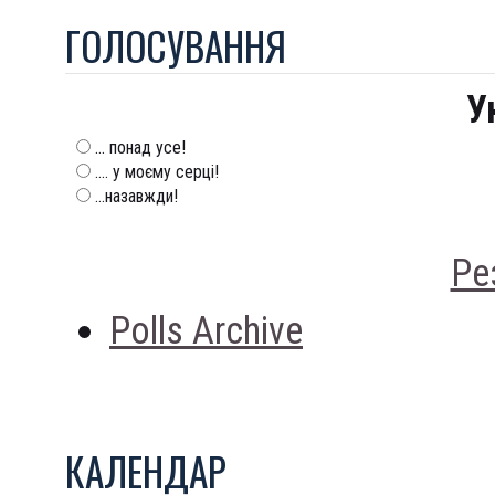
ГОЛОСУВАННЯ
У
... понад усе!
.... у моєму серці!
...назавжди!
Ре
Polls Archive
КАЛЕНДАР