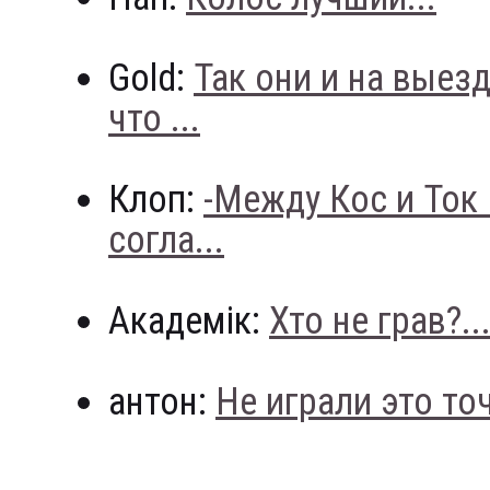
Gold:
Так они и на выез
что ...
Клоп:
-Между Кос и Ток
согла...
Академік:
Хто не грав?..
антон:
Не играли это точн