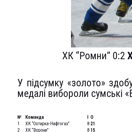
ХК “Ромни” 0:2
У підсумку «золото» здобу
медалі вибороли сумські «
№
Команда
І
О
1
ХК “Охтирка-Нафтогаз”
8
21
2
ХК “Ворони”
8
15