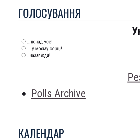
ГОЛОСУВАННЯ
У
... понад усе!
.... у моєму серці!
...назавжди!
Ре
Polls Archive
КАЛЕНДАР