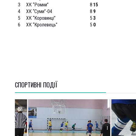
3
ХК “Ромни”
8
15
4
ХК “Суми”-04
8
9
5
ХК “Коровинці”
5
3
6
ХК “Кролевець”
5
0
СПОРТИВНI ПОДІЇ