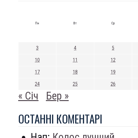
Пн
Вт
Ср
3
4
5
10
11
12
17
18
19
24
25
26
« Січ
Бер »
ОСТАННI КОМЕНТАРI
Нап:
Колос лучший...