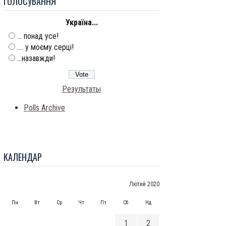
ГОЛОСУВАННЯ
Україна...
... понад усе!
.... у моєму серці!
...назавжди!
Результаты
Polls Archive
КАЛЕНДАР
Лютий 2020
Пн
Вт
Ср
Чт
Пт
Сб
Нд
1
2