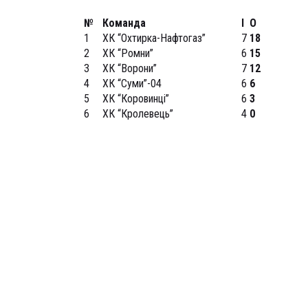
№
Команда
І
О
1
ХК “Охтирка-Нафтогаз”
7
18
2
ХК “Ромни”
6
15
3
ХК “Ворони”
7
12
4
ХК “Суми”-04
6
6
5
ХК “Коровинці”
6
3
6
ХК “Кролевець”
4
0