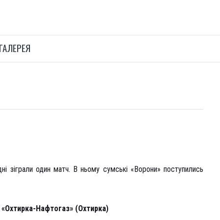
ГАЛЕРЕЯ
дні зіграли один матч. В ньому сумські «Ворони» поступились
6
«Охтирка-Нафтогаз» (Охтирка)