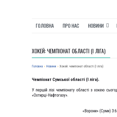
ГОЛОВНА
ПРО НАС
НОВИНИ
ХОКЕЙ: ЧЕМПІОНАТ ОБЛАСТІ (І ЛІГА)
Головна
›
Новини
›
Хокей: чемпіонат області (І ліга)
Чемпіонат Сумської області (І ліга).
У першій лізі чемпіонату області з хокею сього
«Охтирці-Нафтогазу».
«Ворони» (Суми) 3: