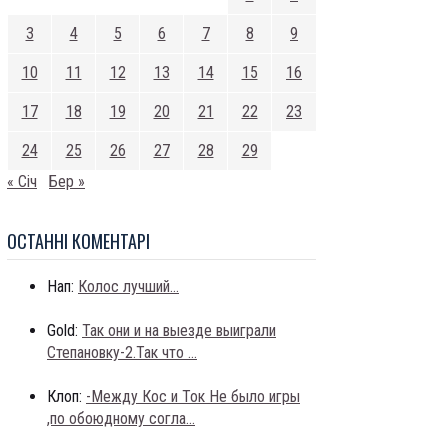
3
4
5
6
7
8
9
10
11
12
13
14
15
16
17
18
19
20
21
22
23
24
25
26
27
28
29
« Січ
Бер »
ОСТАННI КОМЕНТАРI
Нап:
Колос лучший...
Gold:
Так они и на выезде выиграли
Степановку-2.Так что ...
Клоп:
-Между Кос и Ток Не было игры
,по обоюдному согла...