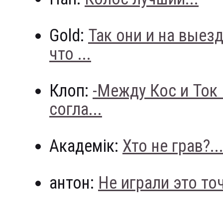
Gold:
Так они и на выез
что ...
Клоп:
-Между Кос и Ток
согла...
Академік:
Хто не грав?..
антон:
Не играли это точн