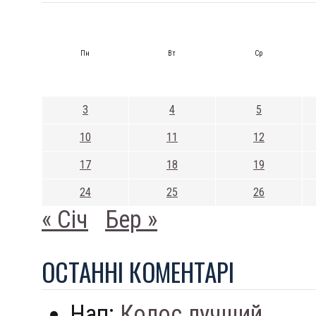
Пн
Вт
Ср
3
4
5
10
11
12
17
18
19
24
25
26
« Січ
Бер »
ОСТАННI КОМЕНТАРI
Нап:
Колос лучший...