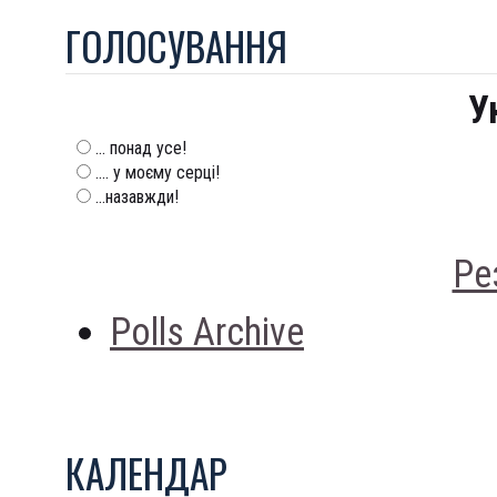
ГОЛОСУВАННЯ
У
... понад усе!
.... у моєму серці!
...назавжди!
Ре
Polls Archive
КАЛЕНДАР