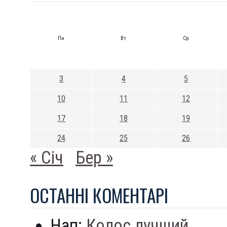
Пн
Вт
Ср
3
4
5
10
11
12
17
18
19
24
25
26
« Січ
Бер »
ОСТАННI КОМЕНТАРI
Нап:
Колос лучший...