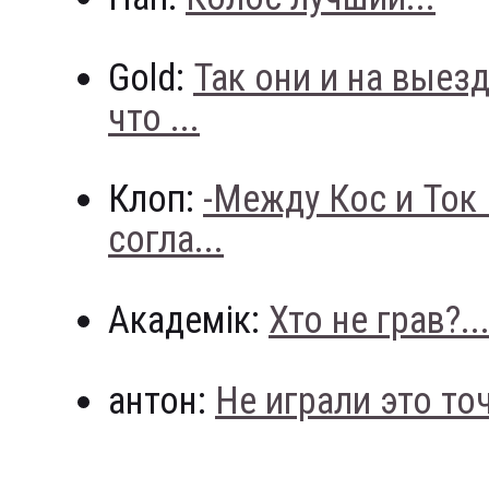
Gold:
Так они и на выез
что ...
Клоп:
-Между Кос и Ток
согла...
Академік:
Хто не грав?..
антон:
Не играли это точн