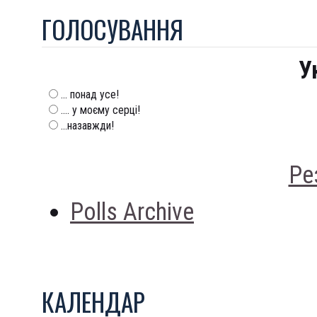
ГОЛОСУВАННЯ
У
... понад усе!
.... у моєму серці!
...назавжди!
Ре
Polls Archive
КАЛЕНДАР