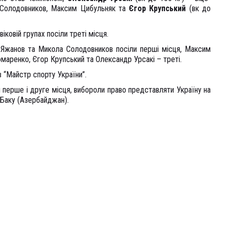
а Солодовников, Максим Цибульняк та
Єгор Крупський
(вк до
іковій групах посіли треті місця.
 Яжанов та Микола Солодовников посіли перші місця, Максим
аренко, Єгор Крупський та Олександр Урсакі – треті.
 “Майстр спорту України”.
и перше і друге місця, вибороли право представляти Україну на
і Баку (Азербайджан).