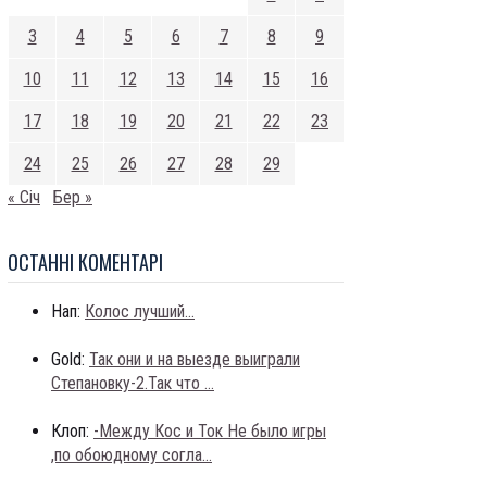
3
4
5
6
7
8
9
10
11
12
13
14
15
16
17
18
19
20
21
22
23
24
25
26
27
28
29
« Січ
Бер »
ОСТАННI КОМЕНТАРI
Нап:
Колос лучший...
Gold:
Так они и на выезде выиграли
Степановку-2.Так что ...
Клоп:
-Между Кос и Ток Не было игры
,по обоюдному согла...