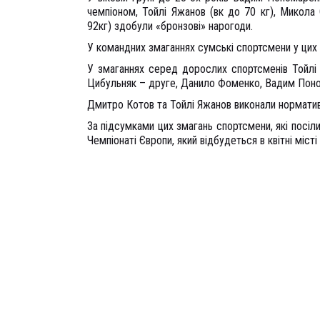
чемпіоном, Тойлі Яжанов (вк до 70 кг), Микол
92кг) здобули «бронзові» нарогоди.
У командних змаганнях сумські спортсмени у цих в
У змаганнях серед дорослих спортсменів Тойлі
Цибульняк – друге, Данило Фоменко, Вадим Поном
Дмитро Котов та Тойлі Яжанов виконали норматив
За підсумками цих змагань спортсмени, які посіл
Чемпіонаті Європи, який відбудеться в квітні міст