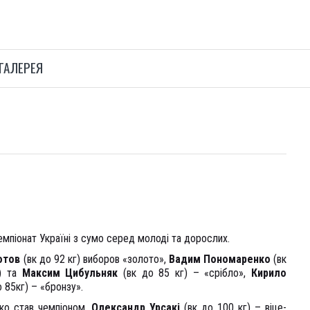
ГАЛЕРЕЯ
мпіонат Україні з сумо серед молоді та дорослих.
отов
(вк до 92 кг) виборов «золото»,
Вадим Пономаренко
(вк
) та
Максим Цибульняк
(вк до 85 кг) – «срібло»,
Кирило
 85кг) – «бронзу».
нко став чемпіоном,
Олександр Урсакі
(вк до 100 кг) – віце-