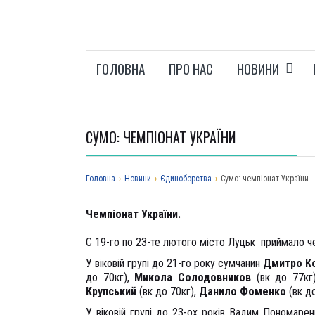
ГОЛОВНА
ПРО НАС
НОВИНИ
СУМО: ЧЕМПІОНАТ УКРАЇНИ
Головна
›
Новини
›
Єдиноборства
›
Сумо: чемпіонат України
Чемпіонат України.
С 19-го по 23-те лютого місто Луцьк приймало че
У віковій групі до 21-го року сумчанин
Дмитро К
до 70кг),
Микола Солодовников
(вк до 77кг
Крупський
(вк до 70кг),
Данило Фоменко
(вк до
У віковій групі до 23-ох років Вадим Пономаре