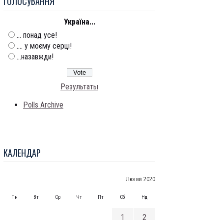
ГОЛОСУВАННЯ
Україна...
... понад усе!
.... у моєму серці!
...назавжди!
Результаты
Polls Archive
КАЛЕНДАР
Лютий 2020
Пн
Вт
Ср
Чт
Пт
Сб
Нд
1
2