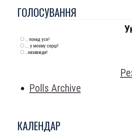
ГОЛОСУВАННЯ
У
... понад усе!
.... у моєму серці!
...назавжди!
Ре
Polls Archive
КАЛЕНДАР