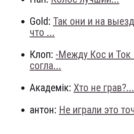
Gold:
Так они и на выез
что ...
Клоп:
-Между Кос и Ток
согла...
Академік:
Хто не грав?..
антон:
Не играли это точн