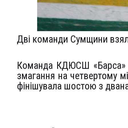
Дві команди Сумщини взяли
Команда КДЮСШ «Барса» з
змагання на четвертому 
фінішувала шостою з дван