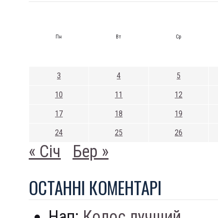
Пн
Вт
Ср
3
4
5
10
11
12
17
18
19
24
25
26
« Січ
Бер »
ОСТАННI КОМЕНТАРI
Нап:
Колос лучший...