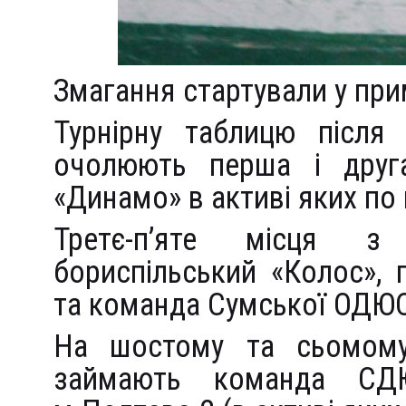
Змагання стартували у пр
Турнірну таблицю після 
очолюють перша і дру
«Динамо» в активі яких по 
Третє-п’яте місця з
бориспільський «Колос»,
та команда Сумської ОДЮ
На шостому та сьомому
займають команда СД