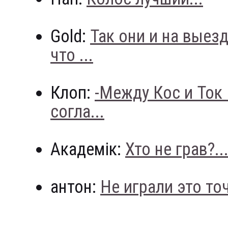
Gold:
Так они и на выез
что ...
Клоп:
-Между Кос и Ток
согла...
Академік:
Хто не грав?..
антон:
Не играли это точн