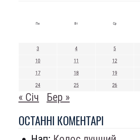
Пн
Вт
Ср
3
4
5
10
11
12
17
18
19
24
25
26
« Січ
Бер »
ОСТАННI КОМЕНТАРI
Нап:
Колос лучший...