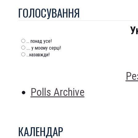
ГОЛОСУВАННЯ
У
... понад усе!
.... у моєму серці!
...назавжди!
Ре
Polls Archive
КАЛЕНДАР