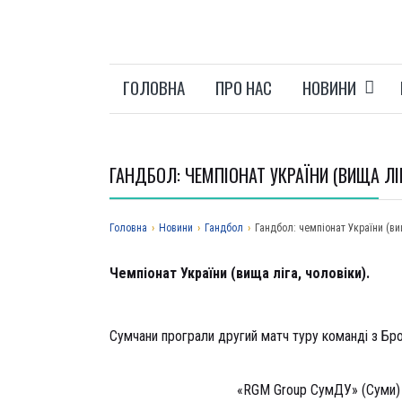
ГОЛОВНА
ПРО НАС
НОВИНИ
ГАНДБОЛ: ЧЕМПІОНАТ УКРАЇНИ (ВИЩА ЛІ
Головна
›
Новини
›
Гандбол
›
Гандбол: чемпіонат України (ви
Чемпіонат України (вища ліга, чоловіки).
Сумчани програли другий матч туру команді з Бро
«RGM Group СумДУ» (Суми)