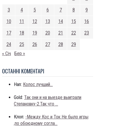
3
4
5
6
7
8
9
10
11
12
13
14
15
16
17
18
19
20
21
22
23
24
25
26
27
28
29
« Січ
Бер »
ОСТАННI КОМЕНТАРI
Нап:
Колос лучший...
Gold:
Так они и на выезде выиграли
Степановку-2.Так что ...
Клоп:
-Между Кос и Ток Не было игры
,по обоюдному согла...