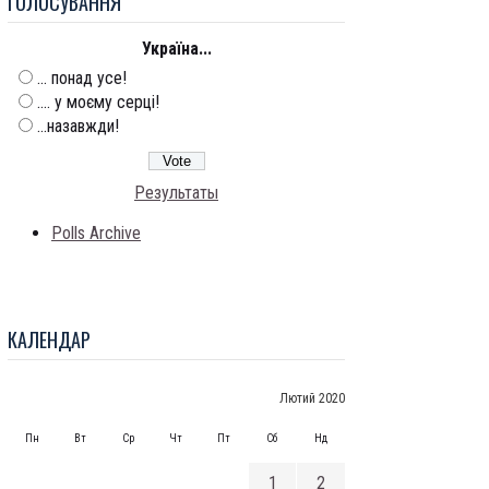
ГОЛОСУВАННЯ
Україна...
... понад усе!
.... у моєму серці!
...назавжди!
Результаты
Polls Archive
КАЛЕНДАР
Лютий 2020
Пн
Вт
Ср
Чт
Пт
Сб
Нд
1
2