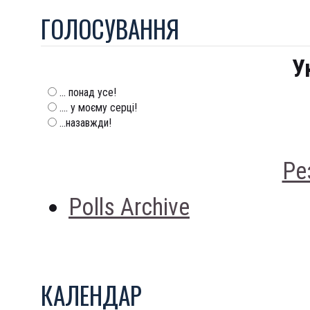
ГОЛОСУВАННЯ
У
... понад усе!
.... у моєму серці!
...назавжди!
Ре
Polls Archive
КАЛЕНДАР