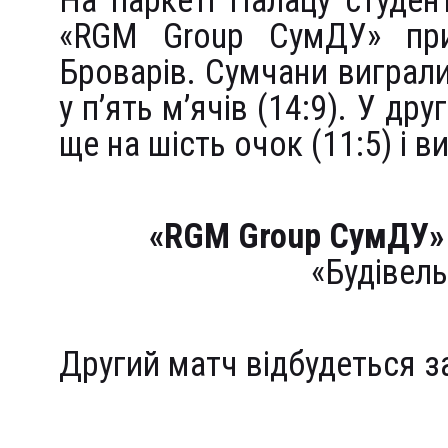
На паркеті Палацу студе
«RGM Group СумДУ» при
Броварів. Сумчани виграл
у п’ять м’ячів (14:9). У д
ще на шість очок (11:5) і в
«RGM Group СумДУ»
«Будівель
Другий матч відбудеться за