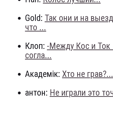
Gold:
Так они и на выез
что ...
Клоп:
-Между Кос и Ток
согла...
Академік:
Хто не грав?..
антон:
Не играли это точн