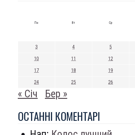
Пн
Вт
Ср
3
4
5
10
11
12
17
18
19
24
25
26
« Січ
Бер »
ОСТАННI КОМЕНТАРI
Нап:
Колос лучший...