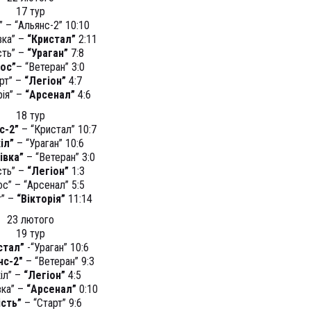
17 тур
” – “Альянс-2” 10:10
вка” –
“Кристал”
2:11
сть” –
“Ураган”
7:8
ос”
– “Ветеран” 3:0
рт” –
“Легіон”
4:7
рія” –
“Арсенал”
4:6
18 тур
с-2”
– “Кристал” 10:7
іл”
– “Ураган” 10:6
івка”
– “Ветеран” 3:0
сть” –
“Легіон”
1:3
с” – “Арсенал” 5:5
т” –
“Вікторія”
11:14
23 лютого
19 тур
стал”
-“Ураган” 10:6
нс-2″
– “Ветеран” 9:3
іл” –
“Легіон”
4:5
вка” –
“Арсенал”
0:10
ість”
– “Старт” 9:6