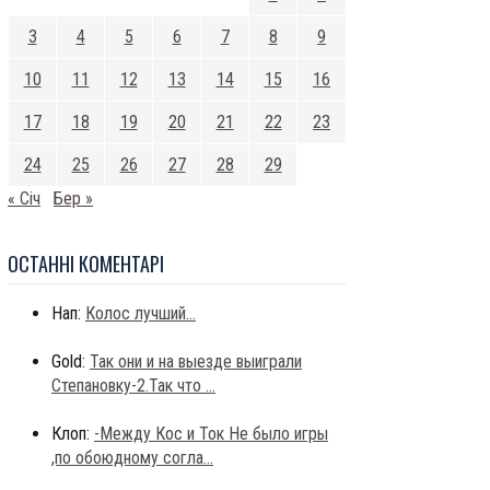
3
4
5
6
7
8
9
10
11
12
13
14
15
16
17
18
19
20
21
22
23
24
25
26
27
28
29
« Січ
Бер »
ОСТАННI КОМЕНТАРI
Нап:
Колос лучший...
Gold:
Так они и на выезде выиграли
Степановку-2.Так что ...
Клоп:
-Между Кос и Ток Не было игры
,по обоюдному согла...