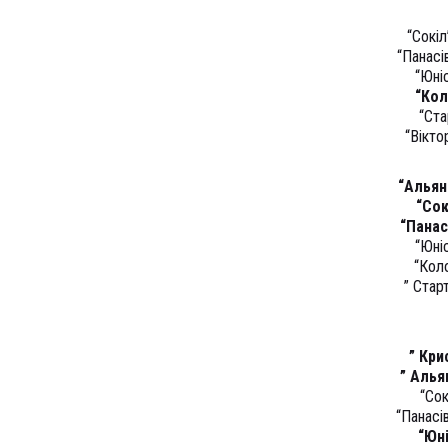
“Сокіл
“Панасі
“Юні
“Кол
“Ста
“Вікто
“Альян
“Сок
“Панас
“Юні
“Коло
” Стар
” Кри
” Алья
“Сок
“Панасі
“Юн