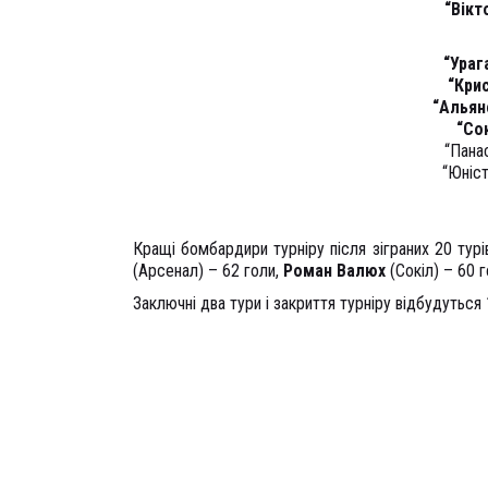
“Вікт
“Ураг
“Кри
“Альян
“Со
“Пана
“Юніс
Кращі бомбардири турніру після зіграних 20 турі
(Арсенал) – 62 голи,
Роман Валюх
(Сокіл) – 60 г
Заключні два тури і закриття турніру відбудуться 