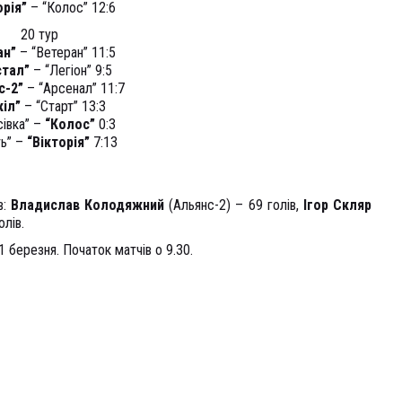
орія”
– “Колос” 12:6
20 тур
ан”
– “Ветеран” 11:5
стал”
– “Легіон” 9:5
с-2”
– “Арсенал” 11:7
кіл”
– “Старт” 13:3
сівка” –
“Колос”
0:3
ть” –
“Вікторія”
7:13
в:
Владислав Колодяжний
(Альянс-2) – 69 голів,
Ігор Скляр
олів.
1 березня. Початок матчів о 9.30.