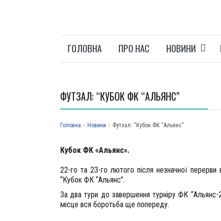
ГОЛОВНА
ПРО НАС
НОВИНИ
ФУТЗАЛ: “КУБОК ФК “АЛЬЯНС”
Головна
›
Новини
›
Футзал: “Кубок ФК “Альянс”
Кубок ФК «Альянс».
22-го та 23-го лютого після незначної перерви в
“Кубок ФК “Альянс”.
За два тури до завершення турніру ФК “Альянс-
місце вся боротьба ще попереду.