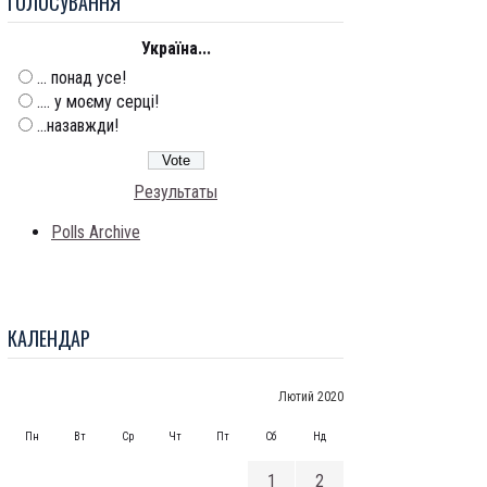
ГОЛОСУВАННЯ
Україна...
... понад усе!
.... у моєму серці!
...назавжди!
Результаты
Polls Archive
КАЛЕНДАР
Лютий 2020
Пн
Вт
Ср
Чт
Пт
Сб
Нд
1
2