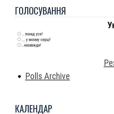
ГОЛОСУВАННЯ
У
... понад усе!
.... у моєму серці!
...назавжди!
Ре
Polls Archive
КАЛЕНДАР