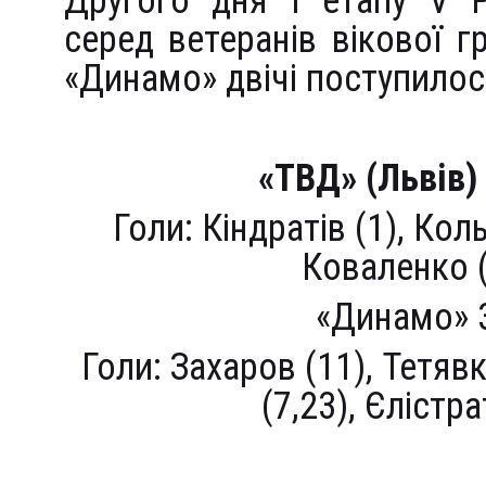
Другого дня I етапу V Р
серед ветеранів вікової г
«Динамо» двічі поступилос
«ТВД» (Львів)
Голи: Кіндратів (1), Кол
Коваленко (6
«Динамо» 
Голи: Захаров (11), Тетявк
(7,23), Єлістр