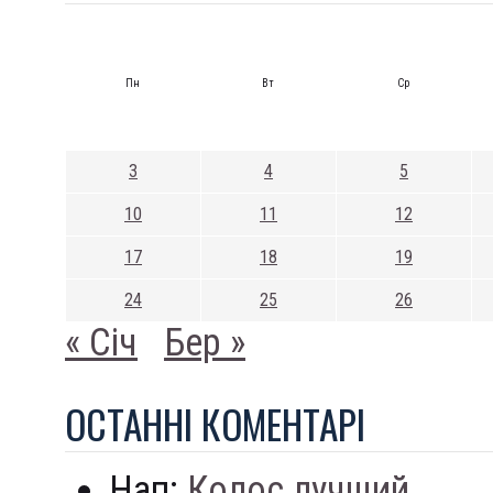
Пн
Вт
Ср
3
4
5
10
11
12
17
18
19
24
25
26
« Січ
Бер »
ОСТАННI КОМЕНТАРI
Нап:
Колос лучший...