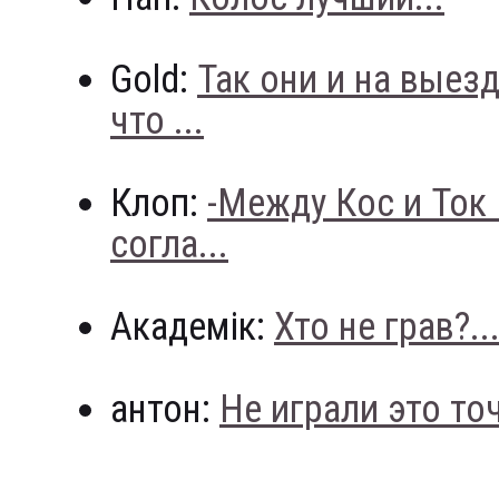
Gold:
Так они и на выез
что ...
Клоп:
-Между Кос и Ток
согла...
Академік:
Хто не грав?..
антон:
Не играли это точн