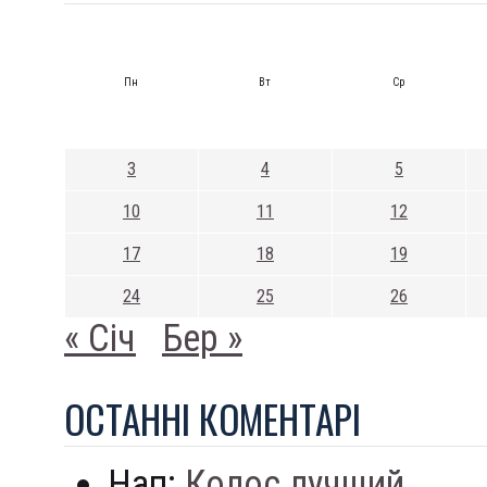
Пн
Вт
Ср
3
4
5
10
11
12
17
18
19
24
25
26
« Січ
Бер »
ОСТАННI КОМЕНТАРI
Нап:
Колос лучший...