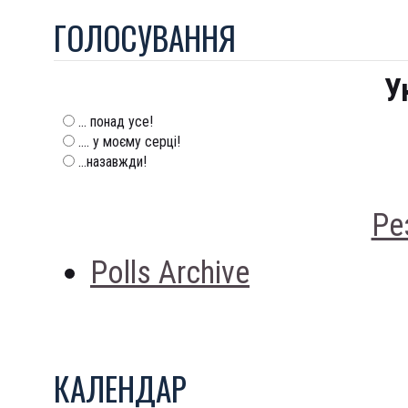
ГОЛОСУВАННЯ
У
... понад усе!
.... у моєму серці!
...назавжди!
Ре
Polls Archive
КАЛЕНДАР