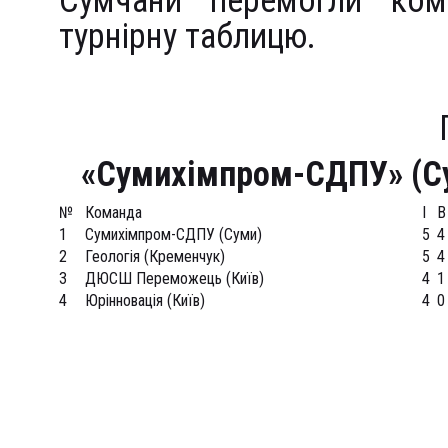
Сумчани перемогли ком
турнірну таблицю.
«Сумихімпром-СДПУ» (С
№
Команда
І
В
1
Сумихімпром-СДПУ (Суми)
5
4
2
Геологія (Кременчук)
5
4
3
ДЮСШ Переможець (Київ)
4
1
4
Юрінновація (Київ)
4
0