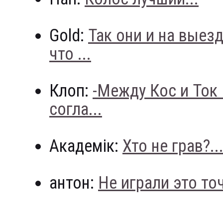
Gold:
Так они и на выез
что ...
Клоп:
-Между Кос и Ток
согла...
Академік:
Хто не грав?..
антон:
Не играли это точн