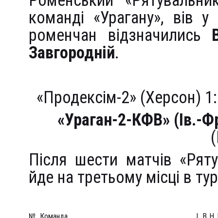
Роменський «Рятувальник
команді «Урагану», вів у
роменчан відзначились
Завгородній
.
«Продексім-2» (Херсон) 1
«Ураган-2-КФВ» (Ів.-Ф
Після шести матчів «Рят
йде на третьому місці в тур
№
Команда
І
В
Н