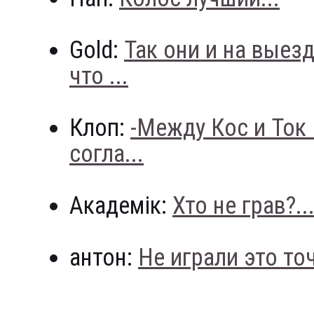
Gold:
Так они и на выез
что ...
Клоп:
-Между Кос и Ток
согла...
Академік:
Хто не грав?..
антон:
Не играли это точн