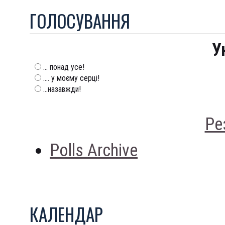
ГОЛОСУВАННЯ
У
... понад усе!
.... у моєму серці!
...назавжди!
Ре
Polls Archive
КАЛЕНДАР