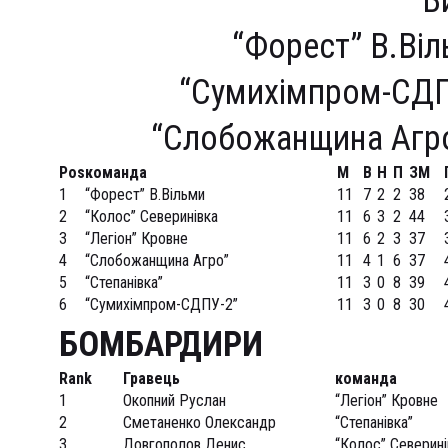
В
“Форест” В.Віл
“Сумихімпром-СДП
“Слобожанщина Агро
Pos
команда
М
В
Н
П
ЗМ
1
“Форест” В.Вільми
11
7
2
2
38
2
“Колос” Северинівка
11
6
3
2
44
3
“Легіон” Кровне
11
6
2
3
37
4
“Слобожанщина Агро”
11
4
1
6
37
5
“Степанівка”
11
3
0
8
39
6
“Сумихімпром-СДПУ-2”
11
3
0
8
30
БОМБАРДИРИ
Rank
Гравець
команда
1
Окопний Руслан
“Легіон” Кровне
2
Сметаненко Олександр
“Степанівка”
3
Довгополов Денис
“Колос” Северині