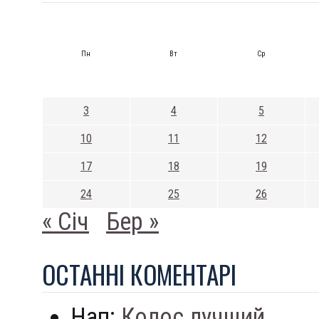
Пн
Вт
Ср
3
4
5
10
11
12
17
18
19
24
25
26
« Січ
Бер »
ОСТАННI КОМЕНТАРI
Нап:
Колос лучший...